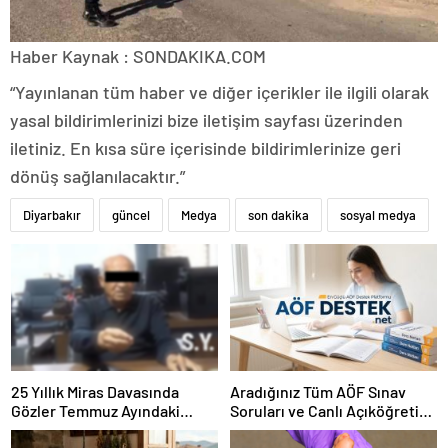
Haber Kaynak : SONDAKIKA.COM
“Yayınlanan tüm haber ve diğer içerikler ile ilgili olarak
yasal bildirimlerinizi bize iletişim sayfası üzerinden
iletiniz. En kısa süre içerisinde bildirimlerinize geri
dönüş sağlanılacaktır.”
Diyarbakır
güncel
Medya
son dakika
sosyal medya
25 Yıllık Miras Davasında
Aradığınız Tüm AÖF Sınav
Gözler Temmuz Ayındaki
Soruları ve Canlı Açıköğretim
Karar Duruşmasına Çevrildi
Forumu Burada