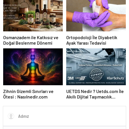
Osmanzadem ile Katkısız ve
Ortopodoloji İle Diyabetik
Doğal Beslenme Dönemi
Ayak Yarası Tedavisi
Zihnin Gizemli Sınırları ve
UETDS Nedir ? Uetds.com İle
Ötesi : Nasılnedir.com
Akıllı Dijital Taşımacılık
Yazılımı