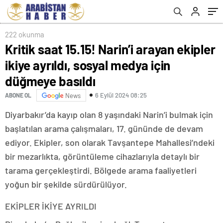
222 okunma
Kritik saat 15.15! Narin’i arayan ekipler
ikiye ayrıldı, sosyal medya için
düğmeye basıldı
6 Eylül 2024 08:25
ABONE OL
News
Diyarbakır’da kayıp olan 8 yaşındaki Narin’i bulmak için
başlatılan arama çalışmaları, 17. gününde de devam
ediyor. Ekipler, son olarak Tavşantepe Mahallesi’ndeki
bir mezarlıkta, görüntüleme cihazlarıyla detaylı bir
tarama gerçekleştirdi. Bölgede arama faaliyetleri
yoğun bir şekilde sürdürülüyor.
EKİPLER İKİYE AYRILDI