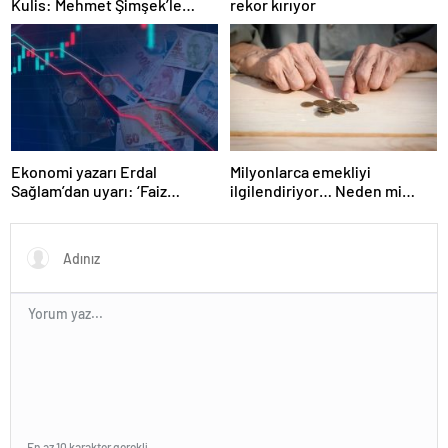
Kulis: Mehmet Şimşek’le
rekor kırıyor
Erdoğan’ın ‘yoksulları
öldürdün’ tartışması
Ekonomi yazarı Erdal
Milyonlarca emekliyi
Sağlam’dan uyarı: ‘Faiz
ilgilendiriyor… Neden mi
oranlarına etkisini yarından
düşük maaş alıyorsunuz?
itibaren göreceğiz’
Uzmanlar anlattı
En az 10 karakter gerekli