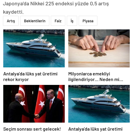
Japonya’da Nikkei 225 endeksi yüzde 0,5 artış
kaydetti.
Artış
Beklentilerin
Faiz
İş
Piyasa
Antalya’da lüks yat üretimi
Milyonlarca emekliyi
rekor kırıyor
ilgilendiriyor… Neden mi
düşük maaş alıyorsunuz?
Uzmanlar anlattı
Seçim sonrası sert gelecek!
Antalya’da lüks yat üretimi