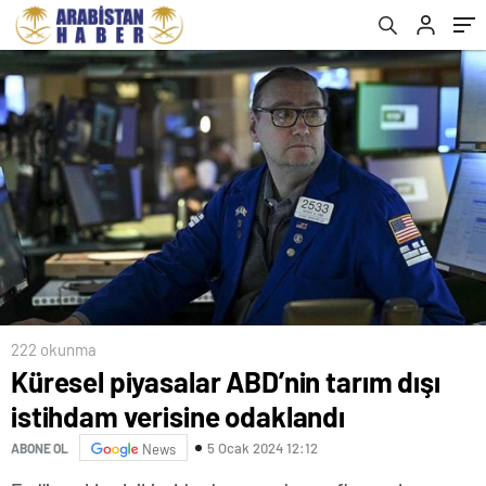
222 okunma
Küresel piyasalar ABD’nin tarım dışı
istihdam verisine odaklandı
5 Ocak 2024 12:12
ABONE OL
News