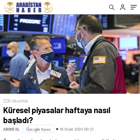
226 okunma
Küresel piyasalar haftaya nasıl
başladı?
16 Ocak 2024 00:21
ABONE OL
News