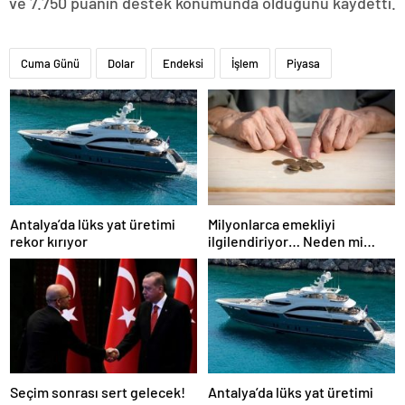
ve 7.750 puanın destek konumunda olduğunu kaydetti.
Cuma Günü
Dolar
Endeksi
İşlem
Piyasa
Antalya’da lüks yat üretimi
Milyonlarca emekliyi
rekor kırıyor
ilgilendiriyor… Neden mi
düşük maaş alıyorsunuz?
Uzmanlar anlattı
Seçim sonrası sert gelecek!
Antalya’da lüks yat üretimi