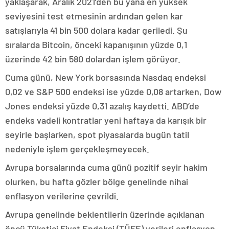
yaklaşarak, Aralık 2021’den bu yana en yüksek
seviyesini test etmesinin ardından gelen kar
satışlarıyla 41 bin 500 dolara kadar geriledi. Şu
sıralarda Bitcoin, önceki kapanışının yüzde 0,1
üzerinde 42 bin 580 dolardan işlem görüyor.
Cuma günü, New York borsasında Nasdaq endeksi
0,02 ve S&P 500 endeksi ise yüzde 0,08 artarken, Dow
Jones endeksi yüzde 0,31 azalış kaydetti. ABD’de
endeks vadeli kontratlar yeni haftaya da karışık bir
seyirle başlarken, spot piyasalarda bugün tatil
nedeniyle işlem gerçekleşmeyecek.
Avrupa borsalarında cuma günü pozitif seyir hakim
olurken, bu hafta gözler bölge genelinde nihai
enflasyon verilerine çevrildi.
Avrupa genelinde beklentilerin üzerinde açıklanan
öncü Tüketici Fiyat Endeksi (TÜFE) verileri enflasyon