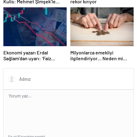
Kulis: Mehmet Şimşek’le
rekor kırıyor
Erdoğan’ın ‘yoksulları
öldürdün’ tartışması
Ekonomi yazarı Erdal
Milyonlarca emekliyi
Sağlam’dan uyarı: ‘Faiz
ilgilendiriyor… Neden mi
oranlarına etkisini yarından
düşük maaş alıyorsunuz?
itibaren göreceğiz’
Uzmanlar anlattı
En az 10 karakter gerekli