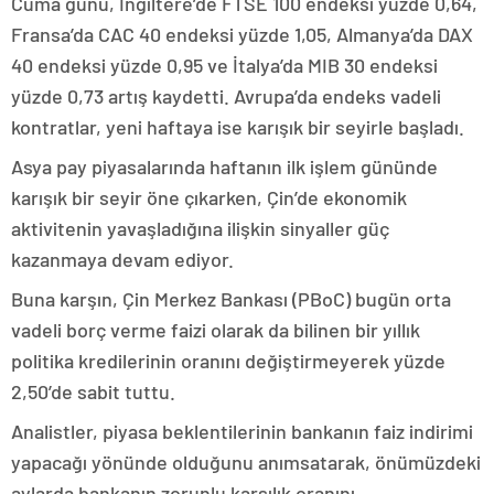
Cuma günü, İngiltere’de FTSE 100 endeksi yüzde 0,64,
Fransa’da CAC 40 endeksi yüzde 1,05, Almanya’da DAX
40 endeksi yüzde 0,95 ve İtalya’da MIB 30 endeksi
yüzde 0,73 artış kaydetti. Avrupa’da endeks vadeli
kontratlar, yeni haftaya ise karışık bir seyirle başladı.
Asya pay piyasalarında haftanın ilk işlem gününde
karışık bir seyir öne çıkarken, Çin’de ekonomik
aktivitenin yavaşladığına ilişkin sinyaller güç
kazanmaya devam ediyor.
Buna karşın, Çin Merkez Bankası (PBoC) bugün orta
vadeli borç verme faizi olarak da bilinen bir yıllık
politika kredilerinin oranını değiştirmeyerek yüzde
2,50’de sabit tuttu.
Analistler, piyasa beklentilerinin bankanın faiz indirimi
yapacağı yönünde olduğunu anımsatarak, önümüzdeki
aylarda bankanın zorunlu karşılık oranını