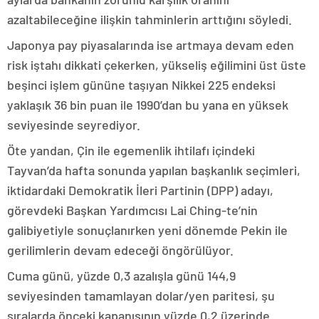
azaltabileceğine ilişkin tahminlerin arttığını söyledi.
Japonya pay piyasalarında ise artmaya devam eden
risk iştahı dikkati çekerken, yükseliş eğilimini üst üste
beşinci işlem gününe taşıyan Nikkei 225 endeksi
yaklaşık 36 bin puan ile 1990’dan bu yana en yüksek
seviyesinde seyrediyor.
Öte yandan, Çin ile egemenlik ihtilafı içindeki
Tayvan’da hafta sonunda yapılan başkanlık seçimleri,
iktidardaki Demokratik İleri Partinin (DPP) adayı,
görevdeki Başkan Yardımcısı Lai Ching-te’nin
galibiyetiyle sonuçlanırken yeni dönemde Pekin ile
gerilimlerin devam edeceği öngörülüyor.
Cuma günü, yüzde 0,3 azalışla günü 144,9
seviyesinden tamamlayan dolar/yen paritesi, şu
sıralarda önceki kapanışının yüzde 0,2 üzerinde