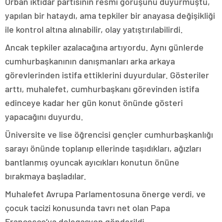
Orban iktidar partisinin resmi görüşünü duyurmuştu,
yapılan bir hataydı, ama tepkiler bir anayasa değişikliği
ile kontrol altına alınabilir, olay yatıştırılabilirdi.
Ancak tepkiler azalacağına artıyordu. Aynı günlerde
cumhurbaşkanının danışmanları arka arkaya
görevlerinden istifa ettiklerini duyurdular. Gösteriler
arttı, muhalefet, cumhurbaşkanı görevinden istifa
edinceye kadar her gün konut önünde gösteri
yapacağını duyurdu.
Üniversite ve lise öğrencisi gençler cumhurbaşkanlığı
sarayı önünde toplanıp ellerinde taşıdıkları, ağızları
bantlanmış oyuncak ayıcıkları konutun önüne
bırakmaya başladılar.
Muhalefet Avrupa Parlamentosuna önerge verdi, ve
çocuk tacizi konusunda tavrı net olan Papa
Francesco’ya delegasyon gönderildi.