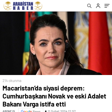
Varga istifa etti
214 okunma
Macaristan’da siyasi deprem:
Cumhurbaşkanı Novak ve eski Adalet
Bakanı Varga istifa etti
11 Şubat 2024 12:57
ABONE OL
News