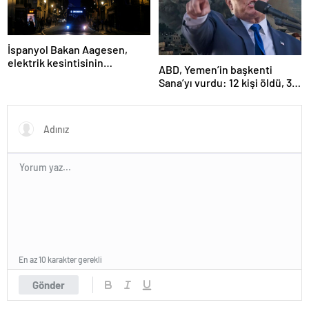
İspanyol Bakan Aagesen,
elektrik kesintisinin
ABD, Yemen’in başkenti
nedeninin belirlenmesinin
Sana’yı vurdu: 12 kişi öldü, 30
“günler süreceğini” belirtti
kişi yaralandı
En az 10 karakter gerekli
Gönder