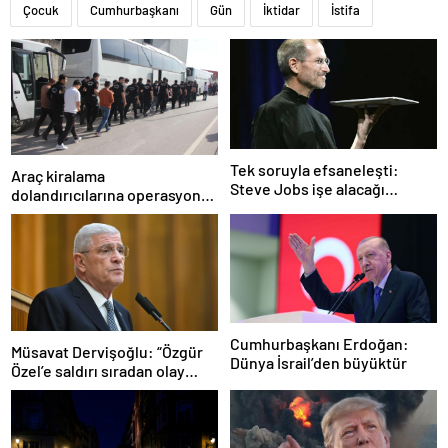
Çocuk
Cumhurbaşkanı
Gün
İktidar
İstifa
Tek soruyla efsaneleşti:
Araç kiralama
Steve Jobs işe alacağı
dolandırıcılarına operasyon:
personeli bu cevaba göre
101 gözaltı
seçiyordu!
Cumhurbaşkanı Erdoğan:
Müsavat Dervişoğlu: “Özgür
Dünya İsrail’den büyüktür
Özel’e saldırı sıradan olay
değil”