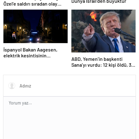
Dünya İsrail’den büyüktür
Özel’e saldırı sıradan olay
değil”
İspanyol Bakan Aagesen,
elektrik kesintisinin
ABD, Yemen’in başkenti
nedeninin belirlenmesinin
Sana’yı vurdu: 12 kişi öldü, 30
“günler süreceğini” belirtti
kişi yaralandı