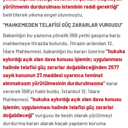
yürütmenin durdurulması isteminin reddi gerektiği”
belirtilerek yıkıma engel olunmuştu.
“MAHKEMEDEN TELAFİSİ GÜÇ ZARARLAR VURGUSU”
Bakanlığın bu yazısına yönelik İBB yetki gaspına karşı
mahkemeye itirazda bulundu. İtirazın ardından 12.
İdare Mahkemesi, bakanlığın bu kararı üzerine
“hukuka
aykırılığı açık olan dava konusu işlemin; uygulanması
halinde telafisi güç zararlar doğabileceğinden 2577
sayılı kanunun 27.maddesi uyarınca teminat
alınmaksızın yürütülmesinin durdurulmasına”
karar
vererek İBB’yi haklı buldu. İstanbul 12. İdare
Mahkemesi,
“hukuka aykırılığı açık olan dava konusu
işlemin; uygulanması halinde telafisi güç zararlar
doğabileceği”
vurgusu ile kesin olarak yürütmeyi
durdurma kararı alarak kaçak yapıların koruma