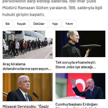
personelinin darp edildiği saldırıda, İBB İmar Şube
Müdürü Ramazan Gülten yaralandı. İBB, saldırıyla ilgili
hukuki girişim başlattı.
İbb
Kaçak
Üsküdar
Yapı
Yıkım
Tek soruyla efsaneleşti:
Araç kiralama
Steve Jobs işe alacağı
dolandırıcılarına operasyon:
personeli bu cevaba göre
101 gözaltı
seçiyordu!
Cumhurbaşkanı Erdoğan:
Müsavat Dervişoğlu: “Özgür