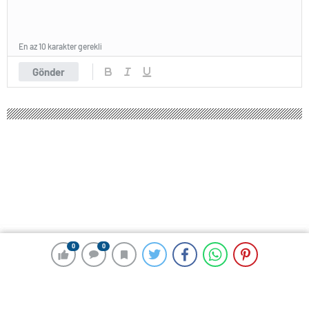
En az 10 karakter gerekli
Gönder
0
0
0
0