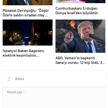
Cumhurbaşkanı Erdoğan:
Müsavat Dervişoğlu: “Özgür
Dünya İsrail’den büyüktür
Özel’e saldırı sıradan olay
değil”
İspanyol Bakan Aagesen,
elektrik kesintisinin
ABD, Yemen’in başkenti
nedeninin belirlenmesinin
Sana’yı vurdu: 12 kişi öldü, 30
“günler süreceğini” belirtti
kişi yaralandı