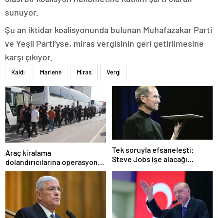
sunuyor.
Şu an iktidar koalisyonunda bulunan Muhafazakar Parti
ve Yeşil Parti’yse, miras vergisinin geri getirilmesine
karşı çıkıyor.
Kaldı
Marlene
Miras
Vergi
Tek soruyla efsaneleşti:
Araç kiralama
Steve Jobs işe alacağı
dolandırıcılarına operasyon:
personeli bu cevaba göre
101 gözaltı
seçiyordu!