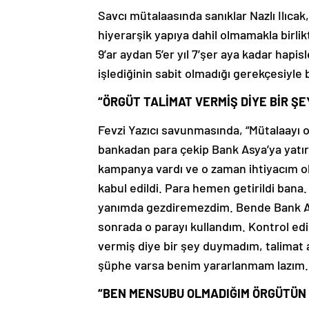
Savcı mütalaasında sanıklar Nazlı Ilıcak
hiyerarşik yapıya dahil olmamakla birli
9’ar aydan 5’er yıl 7’şer aya kadar hapisl
işlediğinin sabit olmadığı gerekçesiyle 
“ÖRGÜT TALİMAT VERMİŞ DİYE BİR Ş
Fevzi Yazıcı savunmasında, “Mütalaayı o
bankadan para çekip Bank Asya’ya yatır
kampanya vardı ve o zaman ihtiyacım 
kabul edildi. Para hemen getirildi bana.
yanımda gezdiremezdim. Bende Bank A
sonrada o parayı kullandım. Kontrol edil
vermiş diye bir şey duymadım, talimat 
şüphe varsa benim yararlanmam lazım.
“BEN MENSUBU OLMADIĞIM ÖRGÜTÜN