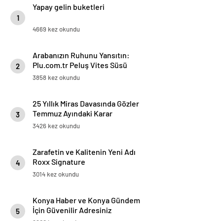
Yapay gelin buketleri
1
4669 kez okundu
Arabanızın Ruhunu Yansıtın:
Plu.com.tr Peluş Vites Süsü
2
Modelleri
3858 kez okundu
25 Yıllık Miras Davasında Gözler
Temmuz Ayındaki Karar
3
Duruşmasına Çevrildi
3426 kez okundu
Zarafetin ve Kalitenin Yeni Adı
Roxx Signature
4
3014 kez okundu
Konya Haber ve Konya Gündem
İçin Güvenilir Adresiniz
5