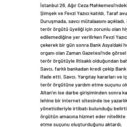
İstanbul 26. Ağır Ceza Mahkemesi’ndeki
Şimşek ve Fevzi Yazıcı katıldı. Taraf a
Duruşmada, savcı mütalaasını açıkladı. 
terör örgütü üyeliği için zorunlu olan h
edilemediğine yer verilirken Fevzi Yazıcı
çekerek bir gün sonra Bank Asya’daki he
organı olan Zaman Gazetesi’nde görsel
terör örgütüyle iltisaklı olduğundan bah
Savcı, farklı bankadan kredi çekip Bank
ifade etti. Savcı, Yargıtay kararları ve iç
terör örgütüne yardım etme suçunu ol
Altan’ın ise darbe girişiminden sonra k
lehine bir internet sitesinde ise yazarl
yöneticileriyle irtibatı bulunduğu belir
örgütün amacına hizmet eder nitelikte 
etme suçunu oluşturduğunu aktardı.