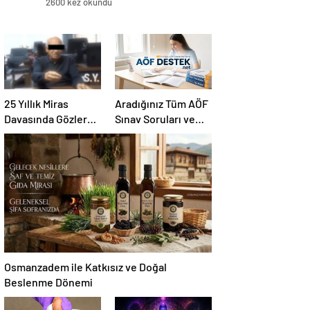
2600 kez okundu
25 Yıllık Miras
Aradığınız Tüm AÖF
Davasında Gözler
Sınav Soruları ve
Temmuz Ayındaki
Canlı Açıköğretim
Karar Duruşmasına
Forumu Burada
Çevrildi
Osmanzadem ile Katkısız ve Doğal
Beslenme Dönemi