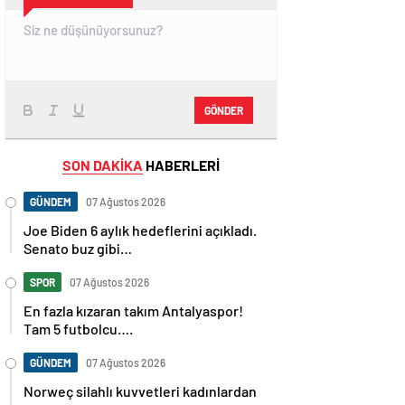
GÖNDER
SON DAKİKA
HABERLERİ
GÜNDEM
07 Ağustos 2026
Joe Biden 6 aylık hedeflerini açıkladı.
Senato buz gibi…
SPOR
07 Ağustos 2026
En fazla kızaran takım Antalyaspor!
Tam 5 futbolcu….
GÜNDEM
07 Ağustos 2026
Norweç silahlı kuvvetleri kadınlardan