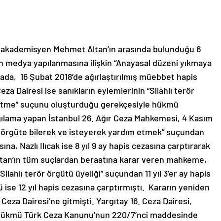
ile akademisyen Mehmet Altan’ın arasında bulunduğu 6
n medya yapılanmasına ilişkin “Anayasal düzeni yıkmaya
ada, 16 Şubat 2018’de ağırlaştırılmış müebbet hapis
Ceza Dairesi ise sanıkların eylemlerinin “Silahlı terör
 etme” suçunu oluşturduğu gerekçesiyle hükmü
ılama yapan İstanbul 26. Ağır Ceza Mahkemesi, 4 Kasım
e örgüte bilerek ve isteyerek yardım etmek” suçundan
ına, Nazlı Ilıcak ise 8 yıl 9 ay hapis cezasına çarptırarak
Altan’ın tüm suçlardan beraatına karar veren mahkeme,
Silahlı terör örgütü üyeliği” suçundan 11 yıl 3’er ay hapis
 ise 12 yıl hapis cezasına çarptırmıştı. Kararın yeniden
eza Dairesi’ne gitmişti. Yargıtay 16. Ceza Dairesi,
i hükmü Türk Ceza Kanunu’nun 220/7’nci maddesinde