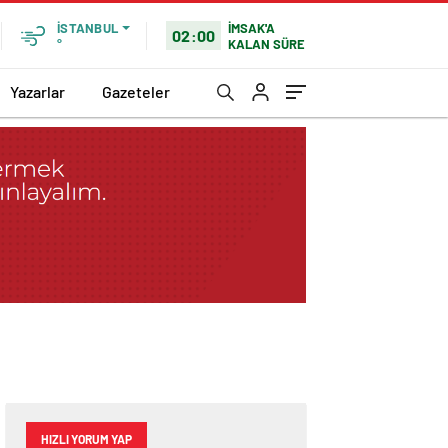
İMSAK'A
İSTANBUL
02:00
KALAN SÜRE
°
Yazarlar
Gazeteler
HIZLI YORUM YAP