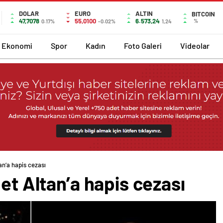
DOLAR
EURO
ALTIN
BITCOIN
47,7078
55,0100
6.573,24
%
0.17%
-0.02%
1,24
Ekonomi
Spor
Kadın
Foto Galeri
Videolar
an’a hapis cezası
met Altan’a hapis cezası