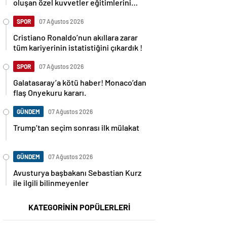
oluşan özel kuvvetler eğitimlerini
başlattı.
SPOR
07 Ağustos 2026
Cristiano Ronaldo’nun akıllara zarar
tüm kariyerinin istatistiğini çıkardık !
SPOR
07 Ağustos 2026
Galatasaray’a kötü haber! Monaco’dan
flaş Onyekuru kararı.
GÜNDEM
07 Ağustos 2026
Trump’tan seçim sonrası ilk mülakat
GÜNDEM
07 Ağustos 2026
Avusturya başbakanı Sebastian Kurz
ile ilgili bilinmeyenler
KATEGORİNİN POPÜLERLERİ