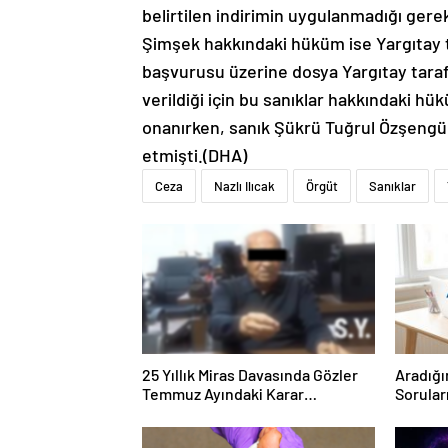
belirtilen indirimin uygulanmadığı gere
Şimşek hakkındaki hüküm ise Yargıtay t
başvurusu üzerine dosya Yargıtay taraf
verildiği için bu sanıklar hakkındaki h
onanırken, sanık Şükrü Tuğrul Özşengül
etmişti.(DHA)
Ceza
Nazlı Ilıcak
Örgüt
Sanıklar
25 Yıllık Miras Davasında Gözler
Aradığı
Temmuz Ayındaki Karar
Sorular
Duruşmasına Çevrildi
Forumu