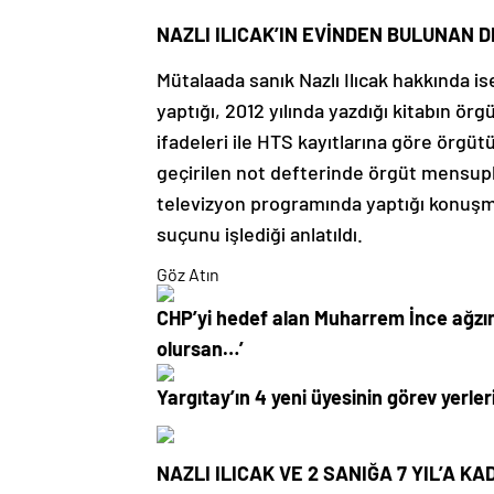
NAZLI ILICAK’IN EVİNDEN BULUNAN 
Mütalaada sanık Nazlı Ilıcak hakkında is
yaptığı, 2012 yılında yazdığı kitabın ör
ifadeleri ile HTS kayıtlarına göre örgüt
geçirilen not defterinde örgüt mensuplarıy
televizyon programında yaptığı konuşm
suçunu işlediği anlatıldı.
Göz Atın
CHP’yi hedef alan Muharrem İnce ağzını 
olursan…’
Yargıtay’ın 4 yeni üyesinin görev yerleri
NAZLI ILICAK VE 2 SANIĞA 7 YIL’A K