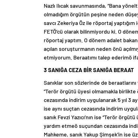
Nazlı Ilıcak savunmasında, “Bana yönel
olmadığım örgütün peşine neden düşeyim.
savcı Zekeriya Öz ile röportaj yaptığım 
FETÖ’cü olarak bilinmiyordu ki. O döne
röportaj yaptım. O dönem adalet bakan
açılan soruşturmanın neden önü açılmıyo
etmiyorum. Beraatımı talep ederimö ifa
3 SANIĞA CEZA BİR SANIĞA BERAAT
Sanıklar son sözlerinde de beraatlarını 
“Terör örgütü üyesi olmamakla birlikt
cezasında indirim uygulanarak 5 yıl 3 a
ise aynı suçtan cezasında indirim uygu
sanık Fevzi Yazıcı’nın ise “Terör örgütü
yardım etmeö suçundan cezasında indiri
Mahkeme, sanık Yakup Şimşek’in ise üze