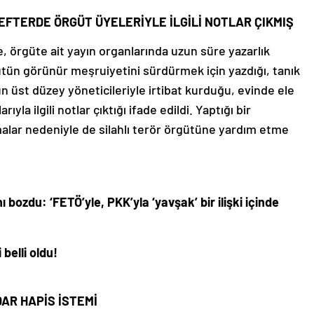
DEFTERDE ÖRGÜT ÜYELERİYLE İLGİLİ NOTLAR ÇIKMIŞ
e, örgüte ait yayın organlarında uzun süre yazarlık
gütün görünür meşruiyetini sürdürmek için yazdığı, tanık
ün üst düzey yöneticileriyle irtibat kurduğu, evinde ele
la ilgili notlar çıktığı ifade edildi. Yaptığı bir
alar nedeniyle de silahlı terör örgütüne yardım etme
bozdu: ‘FETÖ’yle, PKK’yla ‘yavşak’ bir ilişki içinde
 belli oldu!
ADAR HAPİS İSTEMİ