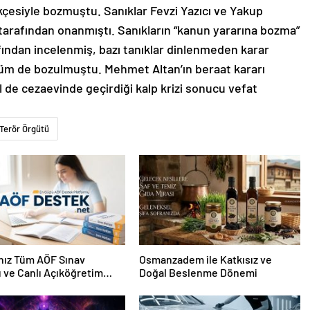
kçesiyle bozmuştu. Sanıklar Fevzi Yazıcı ve Yakup
arafından onanmıştı. Sanıkların “kanun yararına bozma”
ından incelenmiş, bazı tanıklar dinlenmeden karar
üküm de bozulmuştu. Mehmet Altan’ın beraat kararı
 de cezaevinde geçirdiği kalp krizi sonucu vefat
Terör Örgütü
nız Tüm AÖF Sınav
Osmanzadem ile Katkısız ve
ı ve Canlı Açıköğretim
Doğal Beslenme Dönemi
 Burada