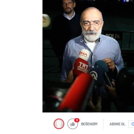
0
BEĞENDİM
ABONE OL