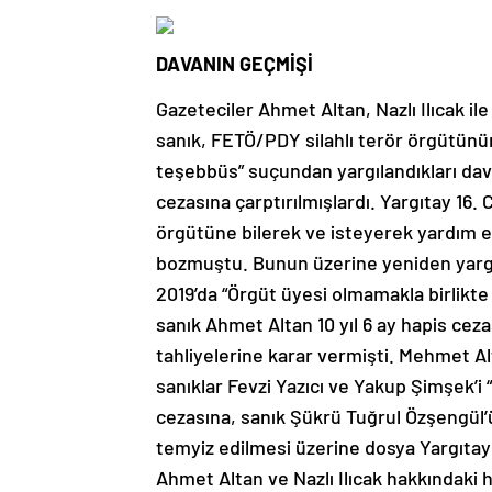
DAVANIN GEÇMİŞİ
Gazeteciler Ahmet Altan, Nazlı Ilıcak 
sanık, FETÖ/PDY silahlı terör örgütünü
teşebbüs” suçundan yargılandıkları dav
cezasına çarptırılmışlardı. Yargıtay 16. 
örgütüne bilerek ve isteyerek yardım
bozmuştu. Bunun üzerine yeniden yarg
2019’da “Örgüt üyesi olmamakla birlikt
sanık Ahmet Altan 10 yıl 6 ay hapis cezas
tahliyelerine karar vermişti. Mehmet 
sanıklar Fevzi Yazıcı ve Yakup Şimşek’i “
cezasına, sanık Şükrü Tuğrul Özşengül’ü
temyiz edilmesi üzerine dosya Yargıtay C
Ahmet Altan ve Nazlı Ilıcak hakkındak