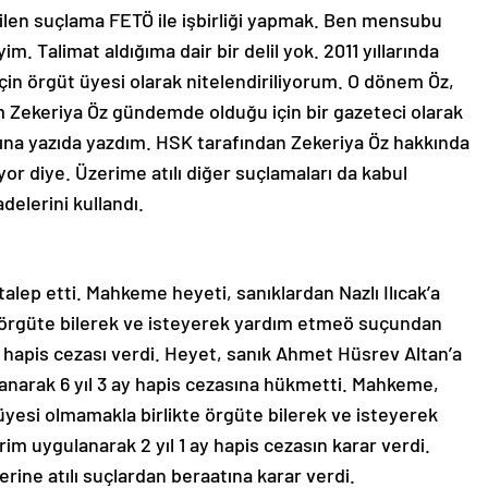
tilen suçlama FETÖ ile işbirliği yapmak. Ben mensubu
 Talimat aldığıma dair bir delil yok. 2011 yıllarında
için örgüt üyesi olarak nitelendiriliyorum. O dönem Öz,
m Zekeriya Öz gündemde olduğu için bir gazeteci olarak
ına yazıda yazdım. HSK tarafından Zekeriya Öz hakkında
r diye. Üzerime atılı diğer suçlamaları da kabul
delerini kullandı.
talep etti. Mahkeme heyeti, sanıklardan Nazlı Ilıcak’a
e örgüte bilerek ve isteyerek yardım etmeö suçundan
y hapis cezası verdi. Heyet, sanık Ahmet Hüsrev Altan’a
lanarak 6 yıl 3 ay hapis cezasına hükmetti. Mahkeme,
 üyesi olmamakla birlikte örgüte bilerek ve isteyerek
m uygulanarak 2 yıl 1 ay hapis cezasın karar verdi.
rine atılı suçlardan beraatına karar verdi.