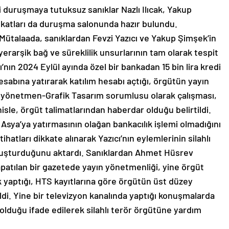
 duruşmaya tutuksuz sanıklar Nazlı Ilıcak, Yakup
vukatları da duruşma salonunda hazır bulundu.
Mütalaada, sanıklardan Fevzi Yazıcı ve Yakup Şimşek’in
iyerarşik bağ ve süreklilik unsurlarının tam olarak tespit
’nın 2024 Eylül ayında özel bir bankadan 15 bin lira kredi
sabına yatırarak katılım hesabı açtığı, örgütün yayın
 yönetmen-Grafik Tasarım sorumlusu olarak çalışması,
isle, örgüt talimatlarından haberdar olduğu belirtildi.
 Asya’ya yatırmasının olağan bankacılık işlemi olmadığını
tihatları dikkate alınarak Yazıcı’nın eylemlerinin silahlı
uşturduğunu aktardı. Sanıklardan Ahmet Hüsrev
apatılan bir gazetede yayın yönetmenliği, yine örgüt
ık yaptığı, HTS kayıtlarına göre örgütün üst düzey
tildi. Yine bir televizyon kanalında yaptığı konuşmalarda
olduğu ifade edilerek silahlı terör örgütüne yardım