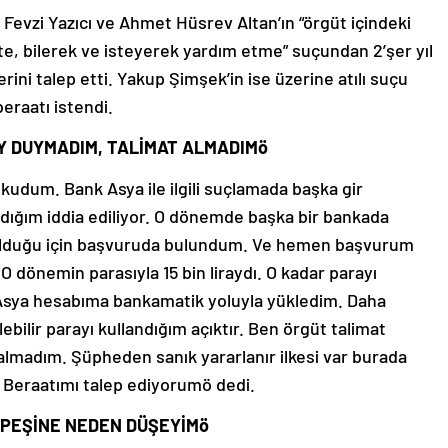
, Fevzi Yazıcı ve Ahmet Hüsrev Altan’ın “örgüt içindeki
kte, bilerek ve isteyerek yardım etme” suçundan 2’şer yıl
erini talep etti. Yakup Şimşek’in ise üzerine atılı suçu
beraatı istendi.
EY DUYMADIM, TALİMAT ALMADIMö
kudum. Bank Asya ile ilgili suçlamada başka gir
dığım iddia ediliyor. O dönemde başka bir bankada
olduğu için başvuruda bulundum. Ve hemen başvurum
 O dönemin parasıyla 15 bin liraydı. O kadar parayı
sya hesabıma bankamatik yoluyla yükledim. Daha
ebilir parayı kullandığım açıktır. Ben örgüt talimat
almadım. Şüpheden sanık yararlanır ilkesi var burada
 Beraatımı talep ediyorumö dedi.
 PEŞİNE NEDEN DÜŞEYİMö