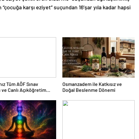
“çocuğa karşı eziyet” suçundan 16’şar yıla kadar hapsi
nız Tüm AÖF Sınav
Osmanzadem ile Katkısız ve
ı ve Canlı Açıköğretim
Doğal Beslenme Dönemi
 Burada