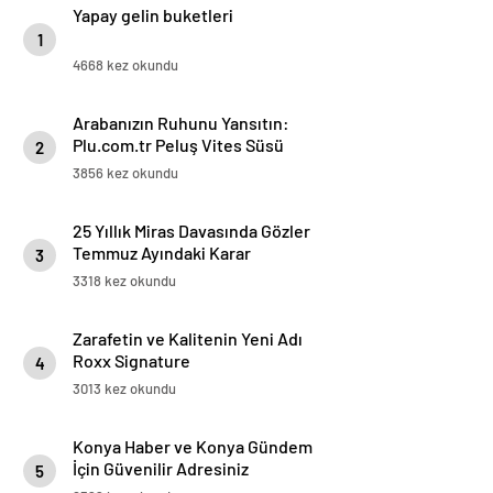
Yapay gelin buketleri
1
4668 kez okundu
Arabanızın Ruhunu Yansıtın:
Plu.com.tr Peluş Vites Süsü
2
Modelleri
3856 kez okundu
25 Yıllık Miras Davasında Gözler
Temmuz Ayındaki Karar
3
Duruşmasına Çevrildi
3318 kez okundu
Zarafetin ve Kalitenin Yeni Adı
Roxx Signature
4
3013 kez okundu
Konya Haber ve Konya Gündem
İçin Güvenilir Adresiniz
5