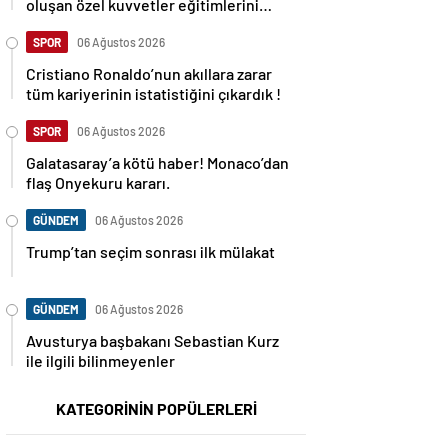
oluşan özel kuvvetler eğitimlerini
başlattı.
SPOR
06 Ağustos 2026
Cristiano Ronaldo’nun akıllara zarar
tüm kariyerinin istatistiğini çıkardık !
SPOR
06 Ağustos 2026
Galatasaray’a kötü haber! Monaco’dan
flaş Onyekuru kararı.
GÜNDEM
06 Ağustos 2026
Trump’tan seçim sonrası ilk mülakat
GÜNDEM
06 Ağustos 2026
Avusturya başbakanı Sebastian Kurz
ile ilgili bilinmeyenler
KATEGORİNİN POPÜLERLERİ