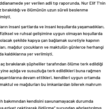
ddianamede yer verilen adli tıp raporunda, Nur Elif T’nin
ruz bırakıldığı ve ölümünün uzun süreli beslenme
lmişti.
ın insani şartlarda ve insani koşullarda yaşamadıkları,
fiziksel ve ruhsal gelişimine uygun olmayan koşullarda
 olacak şekilde kapıya çan bağlamak suretiyle kapının
ları, mağdur çocukların ve maktulün günlerce herhangi
 kaldıklarına yer verilmişti.
 aç bırakılarak şüpheliler tarafından ölüme terk edildiği
yine açlığa ve susuzluğa terk edildikleri buna rağmen
aşantılarına devam ettikleri, kendileri uygun ortamda
 maktul ve mağdurları bu imkanlardan bilerek mahrum
 ruh bakımından kendisini savunamayacak durumda
ya eziyet çektirerek öldürme” suçundan ağırlaştırılmış