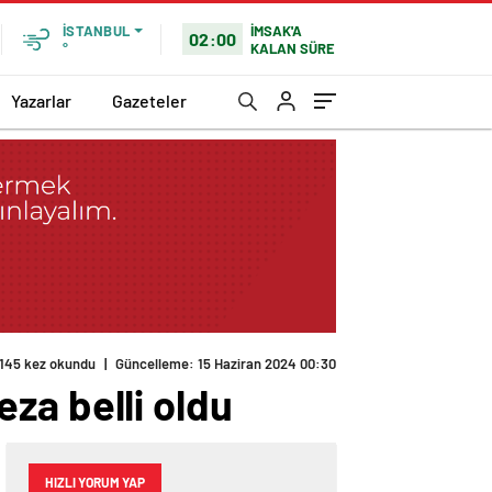
İMSAK'A
İSTANBUL
02:00
KALAN SÜRE
°
Yazarlar
Gazeteler
145 kez okundu
|
Güncelleme: 15 Haziran 2024 00:30
ceza belli oldu
HIZLI YORUM YAP