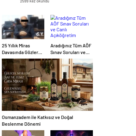
2599 kez okundu
25 Yıllık Miras
Aradığınız Tüm AÖF
Davasında Gözler
Sınav Soruları ve
Temmuz Ayındaki
Canlı Açıköğretim
Karar Duruşmasına
Forumu Burada
Çevrildi
Osmanzadem ile Katkısız ve Doğal
Beslenme Dönemi