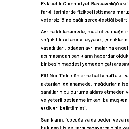
Eskişehir Cumhuriyet Başsavcılığı’nca i
farklı tarihlerde fiziksel istismara ma
yetersizliğine bağlı gerçekleştiği belirti
Ayrıca iddianamede, maktul ve mağdurlar
soğuk bir ortamda, eşyasız, çocukların 
yaşadıkları, odadan ayrılmalarına engel
açılmasından sanıkların haberdar olduk
bir besin maddesi yemeden çatı arasında
Elif Nur T’nin günlerce hatta haftalarca
aktarılan iddianamede, mağdurların ise 
sanıkların bu duruma aldırış etmeden y
ve yeterli beslenme imkanı bulmuşken
ettikleri belirtilmişti.
Sanıkların, “çocuğa ya da beden veya
bulunan kişiye karşı canavarca hisle ve