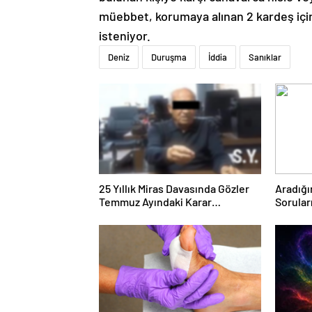
müebbet, korumaya alınan 2 kardeş için 
isteniyor.
Deniz
Duruşma
İddia
Sanıklar
25 Yıllık Miras Davasında Gözler
Aradığı
Temmuz Ayındaki Karar
Sorular
Duruşmasına Çevrildi
Forumu