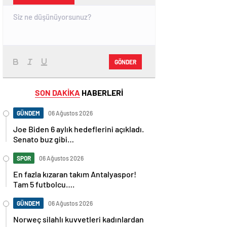
GÖNDER
SON DAKİKA
HABERLERİ
GÜNDEM
06 Ağustos 2026
Joe Biden 6 aylık hedeflerini açıkladı.
Senato buz gibi…
SPOR
06 Ağustos 2026
En fazla kızaran takım Antalyaspor!
Tam 5 futbolcu….
GÜNDEM
06 Ağustos 2026
Norweç silahlı kuvvetleri kadınlardan