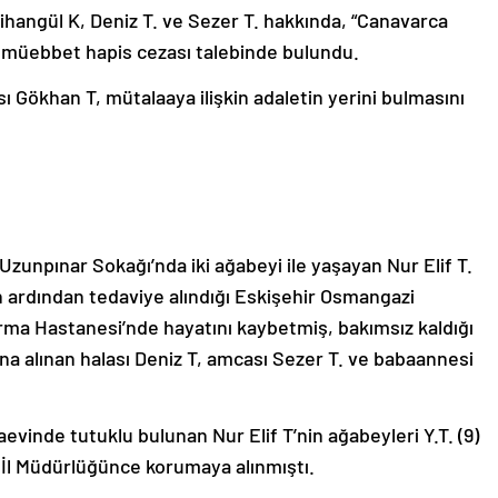
 Cihangül K, Deniz T. ve Sezer T. hakkında, “Canavarca
ş müebbet hapis cezası talebinde bulundu.
sı Gökhan T, mütalaaya ilişkin adaletin yerini bulmasını
Uzunpınar Sokağı’nda iki ağabeyi ile yaşayan Nur Elif T.
ın ardından tedaviye alındığı Eskişehir Osmangazi
rma Hastanesi’nde hayatını kaybetmiş, bakımsız kaldığı
tına alınan halası Deniz T, amcası Sezer T. ve babaannesi
aevinde tutuklu bulunan Nur Elif T’nin ağabeyleri Y.T. (9)
r İl Müdürlüğünce korumaya alınmıştı.