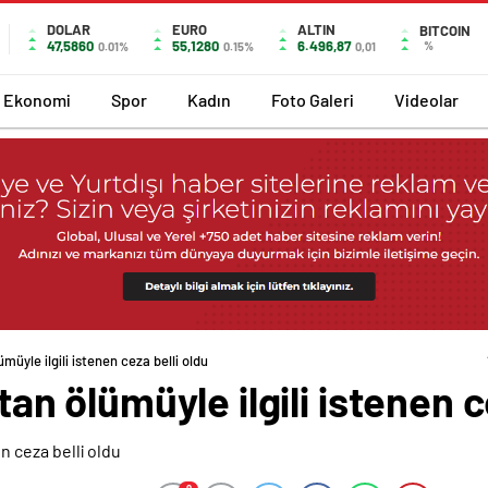
DOLAR
EURO
ALTIN
BITCOIN
47,5860
55,1280
6.496,87
%
0.01%
0.15%
0,01
Ekonomi
Spor
Kadın
Foto Galeri
Videolar
ümüyle ilgili istenen ceza belli oldu
ktan ölümüyle ilgili istenen 