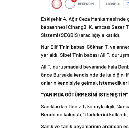
0
BEĞENDİM
ABONE OL
Eskişehir 4. Ağır Ceza Mahkemesi’nde g
babaannesi Cihangül K, amcası Sezer T.
Sistemi (SEGBİS) aracılığıyla katıldı.
Nur Elif T’nin babası Gökhan T. ve annes
yer aldı. Sibel T’nin babası Ali T, duru
Ali T, duruşmadaki beyanında hala Deniz 
önce Bursa’da kendisinde de kaldığını if
onların kendisiyle gelmek istemedikleri
“YANIMDA GÖTÜRMESİNİ İSTEMİŞTİM”
Sanıklardan Deniz T, konuyla ilgili, “
Bende de kalmıştı.” ifadelerini kullandı.
Sanık ve tanık beyanlarının ardından es