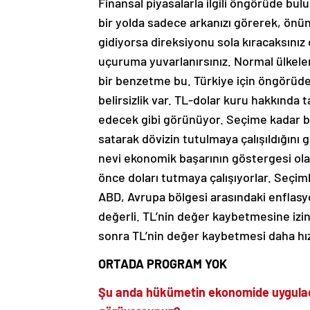
bir yolda sadece arkanızı görerek, önü
gidiyorsa direksiyonu sola kıracaksınız
uçuruma yuvarlanırsınız. Normal ülkel
bir benzetme bu. Türkiye için öngörüde
belirsizlik var. TL-dolar kuru hakkınd
edecek gibi görünüyor. Seçime kadar bi
satarak dövizin tutulmaya çalışıldığını 
nevi ekonomik başarının göstergesi olar
önce doları tutmaya çalışıyorlar. Seçim
ABD, Avrupa bölgesi arasındaki enflasy
değerli. TL’nin değer kaybetmesine izi
sonra TL’nin değer kaybetmesi daha hı
ORTADA PROGRAM YOK
Şu anda hükümetin ekonomide uyguladığı 
görüyorsunuz?