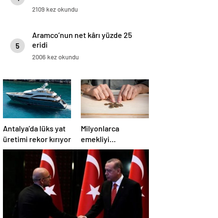
2109 kez okundu
Aramco’nun net kârı yüzde 25
eridi
5
2006 kez okundu
Antalya’da lüks yat
Milyonlarca
üretimi rekor kırıyor
emekliyi
ilgilendiriyor…
Neden mi düşük
maaş alıyorsunuz?
Uzmanlar anlattı