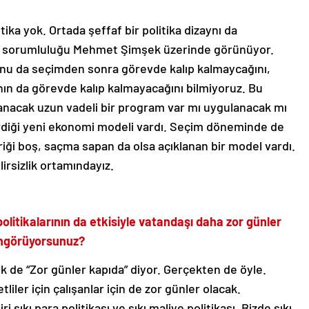
ka yok. Ortada şeffaf bir politika dizaynı da
k sorumluluğu Mehmet Şimşek üzerinde görünüyor.
unu da seçimden sonra görevde kalıp kalmaycağını,
ın da görevde kalıp kalmayacağını bilmiyoruz. Bu
ulanacak uzun vadeli bir program var mı uygulanacak mı
irdiği yeni ekonomi modeli vardı. Seçim döneminde de
riği boş, saçma sapan da olsa açıklanan bir model vardı.
lirsizlik ortamındayız.
politikalarının da etkisiyle vatandaşı daha zor günler
 öngörüyorsunuz?
de “Zor günler kapıda” diyor. Gerçekten de öyle.
liler için çalışanlar için de zor günler olacak.
i sıkı para politikası ve sıkı maliye politikası. Bizde sıkı