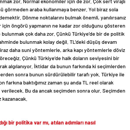
nü görmeden araba kullanmaya benzer. Yol biraz sola
 demektir. Dönme noktalarını bulmak önemli, yanılırsanız
er için öngörü yapmanın ne kadar zor olduğunu gösteren
 bulunmak çok daha zor. Çünkü Türkiye’de bir de politik
a tahminde bulunmak kolay değil. TL’deki düşüş devam
raz daha suni yöntemlerle, arka kapı yöntemlerle döviz
göreceğiz. Çünkü Türkiye’de halk doların seviyesini bir
ak algılanıyor. İktidar da bunun farkında ki seçimlerden
lerden sonra bunun sürdürülebilir tarafı yok. Türkiye ile
on farkına baktığımız zaman şu anda TL reel olarak
n verilecek. Bu da ancak seçimden sonra olur. Seçimden
z kazanacak.
bir politika var mı, atılan adımları nasıl