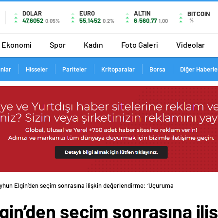
DOLAR
EURO
ALTIN
BITCOIN
47,6052
55,1452
6.560,77
%
0.05%
0.2%
1,00
Ekonomi
Spor
Kadın
Foto Galeri
Videolar
ınlar
Hisseler
Pariteler
Kritoparalar
Borsa
Diğer Haberle
eyhun Elgin’den seçim sonrasına ilişkin değerlendirme: ‘Uçuruma yuvarlanırız’
gin’den seçim sonrasına ili