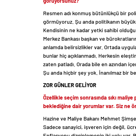
Resmen adı konmuş bütünlükçü bir politi
görmüyoruz. Şu anda politikanın büyü
Kendisinin ne kadar yetki sahibi olduğ
Merkez Bankası başkan ve bürokratların
anlamda belirsizlikler var. Ortada uyg
bunlar hiç açıklanmadı. Herkesin eleşt
zaten patladı. Orada bile en azından içe
Şu anda hiçbir şey yok. İnanılmaz bir be
ZOR GÜNLER GELİYOR
Özellikle seçim sonrasında sıkı maliye 
beklediğine dair yorumlar var. Siz ne
Hazine ve Maliye Bakanı Mehmet Şimşek 
Sadece sanayici, işveren için değil, ücret
Enflasyonu dizginlemenin iki yolu var. Bir