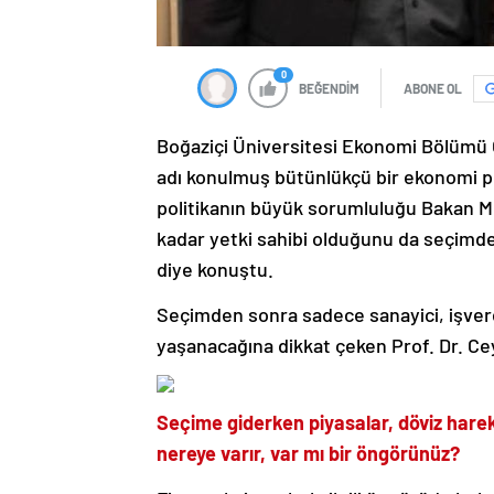
0
BEĞENDİM
ABONE OL
Boğaziçi Üniversitesi Ekonomi Bölümü 
adı konulmuş bütünlükçü bir ekonomi p
politikanın büyük sorumluluğu Bakan 
kadar yetki sahibi olduğunu da seçimde
diye konuştu.
Seçimden sonra sadece sanayici, işveren 
yaşanacağına dikkat çeken Prof. Dr. Ce
Seçime giderken piyasalar, döviz hare
nereye varır, var mı bir öngörünüz?
Finansal piyasalarla ilgili öngörüde bul