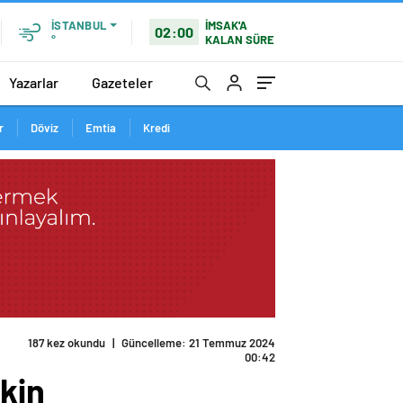
İMSAK'A
İSTANBUL
02:00
KALAN SÜRE
°
Yazarlar
Gazeteler
r
Döviz
Emtia
Kredi
şkin