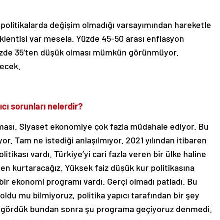
politikalarda değişim olmadığı varsayımından hareketle
lentisi var mesela. Yüzde 45-50 arası enflasyon
üzde 35’ten düşük olması mümkün görünmüyor.
decek.
cı sorunları nelerdir?
olması. Siyaset ekonomiye çok fazla müdahale ediyor. Bu
or. Tam ne istediği anlaşılmıyor. 2021 yılından itibaren
itikası vardı. Türkiye’yi cari fazla veren bir ülke haline
den kurtaracağız. Yüksek faiz düşük kur politikasına
ir ekonomi programı vardı. Gerçi olmadı patladı. Bu
oldu mu bilmiyoruz, politika yapıcı tarafından bir şey
nu gördük bundan sonra şu programa geçiyoruz denmedi.
yönetimi değişti. Faiz artışları geldi. Eski modeli