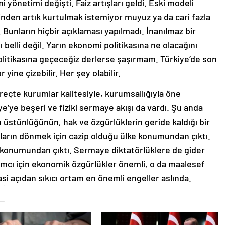
nden artık kurtulmak istemiyor muyuz ya da cari fazla
unların hiçbir açıklaması yapılmadı. İnanılmaz bir
ı belli değil. Yarın ekonomi politikasına ne olacağını
litikasına geçeceğiz derlerse şaşırmam. Türkiye’de son
r yine çizebilir. Her şey olabilir.
reçte kurumlar kalitesiyle, kurumsallığıyla öne
e’ye beşeri ve fiziki sermaye akışı da vardı. Şu anda
n üstünlüğünün, hak ve özgürlüklerin geride kaldığı bir
nların dönmek için cazip olduğu ülke konumundan çıktı.
e konumundan çıktı. Sermaye diktatörlüklere de gider
mcı için ekonomik özgürlükler önemli, o da maalesef
yasi açıdan sıkıcı ortam en önemli engeller aslında.