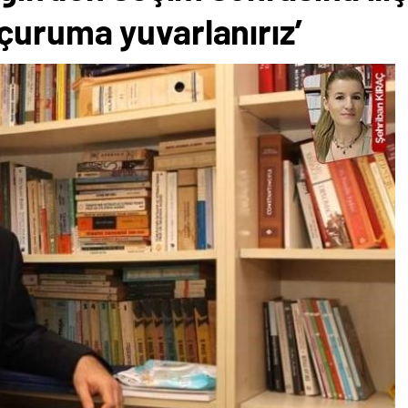
çuruma yuvarlanırız’