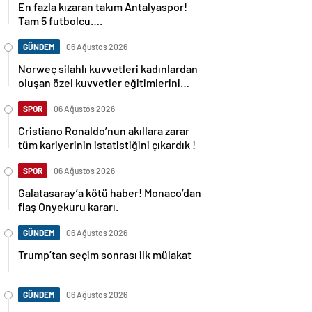
Tam 5 futbolcu….
GÜNDEM
06 Ağustos 2026
Norweç silahlı kuvvetleri kadınlardan
oluşan özel kuvvetler eğitimlerini
başlattı.
SPOR
06 Ağustos 2026
Cristiano Ronaldo’nun akıllara zarar
tüm kariyerinin istatistiğini çıkardık !
SPOR
06 Ağustos 2026
Galatasaray’a kötü haber! Monaco’dan
flaş Onyekuru kararı.
GÜNDEM
06 Ağustos 2026
Trump’tan seçim sonrası ilk mülakat
GÜNDEM
06 Ağustos 2026
Avusturya başbakanı Sebastian Kurz