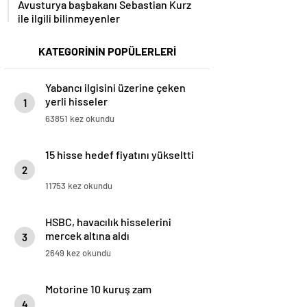
ile ilgili bilinmeyenler
KATEGORİNİN POPÜLERLERİ
Yabancı ilgisini üzerine çeken
yerli hisseler
1
63851 kez okundu
15 hisse hedef fiyatını yükseltti
2
11753 kez okundu
HSBC, havacılık hisselerini
mercek altına aldı
3
2649 kez okundu
Motorine 10 kuruş zam
4