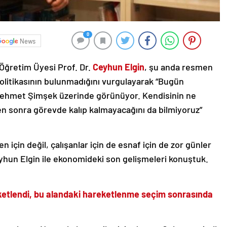
0
News
Öğretim Üyesi Prof. Dr.
Ceyhun Elgin
, şu anda resmen
olitikasının bulunmadığını vurgulayarak “Bugün
Mehmet Şimşek üzerinde görünüyor. Kendisinin ne
n sonra görevde kalıp kalmayacağını da bilmiyoruz”
için değil, çalışanlar için de esnaf için de zor günler
yhun Elgin ile ekonomideki son gelişmeleri konuştuk.
ketlendi, bu alandaki hareketlenme seçim sonrasında
unmak zor. Normal ekonomiler için de zor. Çok sert virajlı