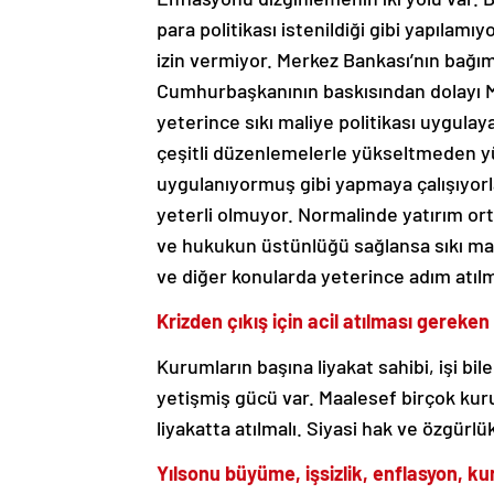
para politikası istenildiği gibi yapılam
izin vermiyor. Merkez Bankası’nın bağı
Cumhurbaşkanının baskısından dolayı 
yeterince sıkı maliye politikası uygula
çeşitli düzenlemelerle yükseltmeden yük
uygulanıyormuş gibi yapmaya çalışıyorl
yeterli olmuyor. Normalinde yatırım ort
ve hukukun üstünlüğü sağlansa sıkı mali
ve diğer konularda yeterince adım atılm
Krizden çıkış için acil atılması gereken
Kurumların başına liyakat sahibi, işi bil
yetişmiş gücü var. Maalesef birçok kur
liyakatta atılmalı. Siyasi hak ve özgürlük
Yılsonu büyüme, işsizlik, enflasyon, kur,
tür riskler var?