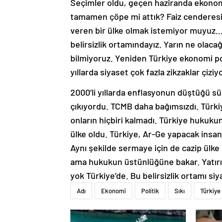
tamamen çöpe mi attık? Faiz cenderesi
veren bir ülke olmak istemiyor muyuz… B
belirsizlik ortamındayız. Yarın ne olacağ
bilmiyoruz. Yeniden Türkiye ekonomi po
yıllarda siyaset çok fazla zikzaklar çiziyo
2000’li yıllarda enflasyonun düştüğü sü
çıkıyordu. TCMB daha bağımsızdı. Türkiy
onların hiçbiri kalmadı. Türkiye hukuku
ülke oldu. Türkiye, Ar-Ge yapacak insa
Aynı şekilde sermaye için de cazip ülk
ama hukukun üstünlüğüne bakar. Yatırı
yok Türkiye’de. Bu belirsizlik ortamı si
Adı
Ekonomi
Politik
Sıkı
Türkiye