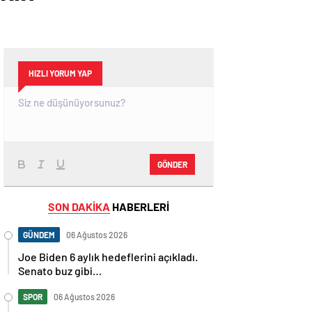
HIZLI YORUM YAP
GÖNDER
SON DAKİKA
HABERLERİ
GÜNDEM
06 Ağustos 2026
Joe Biden 6 aylık hedeflerini açıkladı.
Senato buz gibi…
SPOR
06 Ağustos 2026
En fazla kızaran takım Antalyaspor!