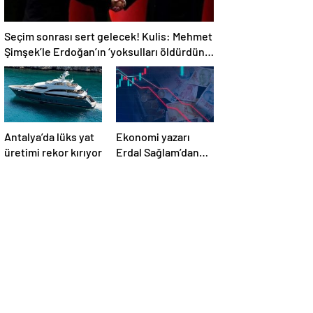
Seçim sonrası sert gelecek! Kulis: Mehmet
Şimşek’le Erdoğan’ın ‘yoksulları öldürdün’
tartışması
Antalya’da lüks yat
Ekonomi yazarı
üretimi rekor kırıyor
Erdal Sağlam’dan
uyarı: ‘Faiz
oranlarına etkisini
yarından itibaren
göreceğiz’