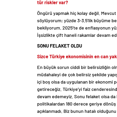
Öngürü yapmak hiç kolay değil. Mevcut 
söylüyorum; yüzde 3-3.5’lik büyüme bek
bekliyorum. 2025’te de enflasyonun y
İşsizlikte çift haneli rakamlar devam e
SONU FELAKET OLDU
Sizce Türkiye ekonomisinin en can yakı
En büyük sorun ciddi bir belirsizliğin 
müdahaleyi de çok belirsiz şekilde yapıy
içi boş olsa da uygulanan bir ekonomi pol
getireceğiz. Türkiye’yi faiz cenderesin
devam edemeyiz. Sonu felaket olsa da b
politikalardan 180 derece geriye dönüş 
açıklanmadı. Biz bunun hatalı olduğu
Seçimler oldu, geçen haziranda ekonomi 