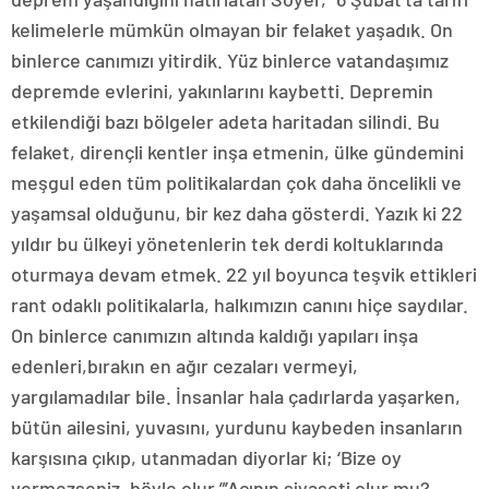
kelimelerle mümkün olmayan bir felaket yaşadık. On
binlerce canımızı yitirdik. Yüz binlerce vatandaşımız
depremde evlerini, yakınlarını kaybetti. Depremin
etkilendiği bazı bölgeler adeta haritadan silindi. Bu
felaket, dirençli kentler inşa etmenin, ülke gündemini
meşgul eden tüm politikalardan çok daha öncelikli ve
yaşamsal olduğunu, bir kez daha gösterdi. Yazık ki 22
yıldır bu ülkeyi yönetenlerin tek derdi koltuklarında
oturmaya devam etmek. 22 yıl boyunca teşvik ettikleri
rant odaklı politikalarla, halkımızın canını hiçe saydılar.
On binlerce canımızın altında kaldığı yapıları inşa
edenleri,bırakın en ağır cezaları vermeyi,
yargılamadılar bile. İnsanlar hala çadırlarda yaşarken,
bütün ailesini, yuvasını, yurdunu kaybeden insanların
karşısına çıkıp, utanmadan diyorlar ki; ‘Bize oy
vermezseniz, böyle olur.”’Acının siyaseti olur mu?