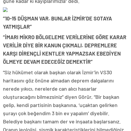
güne kadar ki kayıplarımızla” dedi.
“10-15 DÜŞMAN VAR. BUNLAR İZMİR’DE SOTAYA
YATMIŞLAR”
“İMARI MİKRO BÖLGELEME VERİLERİNE GÖRE KARAR
VERİLİR DİYE BİR KANUN ÇIKMALI. DEPREMLERE
KARŞI DİRENÇLİ KENTLER YAPMAZSAK EBEDİYEN
ÖLMEYE DEVAM EDECEĞİZ DEMEKTİR”
“Siz hükümet olarak başkan olarak İzmir’in VS30
haritasını göz önüne almadan deprem dalgalarını
nerede yıkıcı, nerelerde can alıcı hasarlar
oluşturacağını bilmezsiniz” diyen Görür, “Bir başkan
gelip, kendi partisinin başkanına, ‘uçaktan gelirken
şurayı çok beğendim 3 bin ev yapalım’ diyebilir.
Belediye başkanı tamam der ve inşaata başlarsanız.
Oranın jeolojisi, sismik karakteristiklerini bilmediğiniz