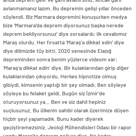
avlanmamanız lazım. Bu depremin gelişi yıllar önceden
söylendi. Biz Marmara depremini konuşurken medya
bize ‘Marmara’da deprem diyorsunuz başka nerede
deprem bekliyorsunuz’ diye sorsalardı; ilk cevabımız
Maraş olurdu. Her fırsatta ‘Maraş’a dikkat edin’ diye
diye dilimizde tüy bitti. 2020 senesinde Elazığ
depreminden sonra benim yüzlerce videom var;
‘Maraş’a dikkat edin’ diye. Bir kulaklarından girip diğer
kulaklarından çıkıyordu. Herkes hipnotize olmuş
gibiydi, kimsenin yaptığı bir şey olmadı. Ben söyleye
söyleye bu felaket geldi. Bugün siz İzmir’de
oturuyorsunuz ya… Ben ve siz dahil hepiniz
suçlusunuz. Bu ülkenin sahibi olarak üzerimize düşen
hiçbir şeyi yapamadık. Bunu kader diyerek
geçiştiremezsiniz. Jeoloji Mühendisleri Odası bir rapor
yazdı; Maraş’ta deprem geliyor diye. Ne kadar