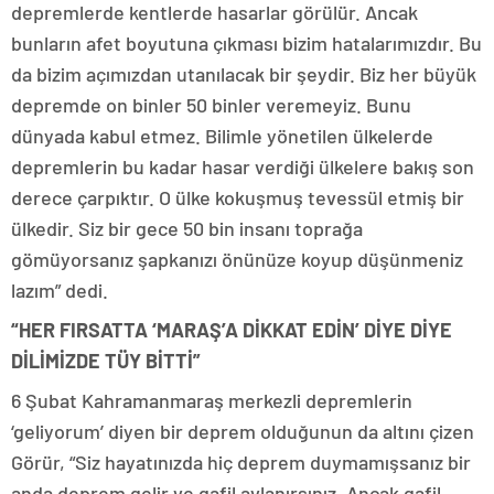
depremlerde kentlerde hasarlar görülür. Ancak
bunların afet boyutuna çıkması bizim hatalarımızdır. Bu
da bizim açımızdan utanılacak bir şeydir. Biz her büyük
depremde on binler 50 binler veremeyiz. Bunu
dünyada kabul etmez. Bilimle yönetilen ülkelerde
depremlerin bu kadar hasar verdiği ülkelere bakış son
derece çarpıktır. O ülke kokuşmuş tevessül etmiş bir
ülkedir. Siz bir gece 50 bin insanı toprağa
gömüyorsanız şapkanızı önünüze koyup düşünmeniz
lazım” dedi.
“HER FIRSATTA ‘MARAŞ’A DİKKAT EDİN’ DİYE DİYE
DİLİMİZDE TÜY BİTTİ”
6 Şubat Kahramanmaraş merkezli depremlerin
‘geliyorum’ diyen bir deprem olduğunun da altını çizen
Görür, “Siz hayatınızda hiç deprem duymamışsanız bir
anda deprem gelir ve gafil avlanırsınız. Ancak gafil