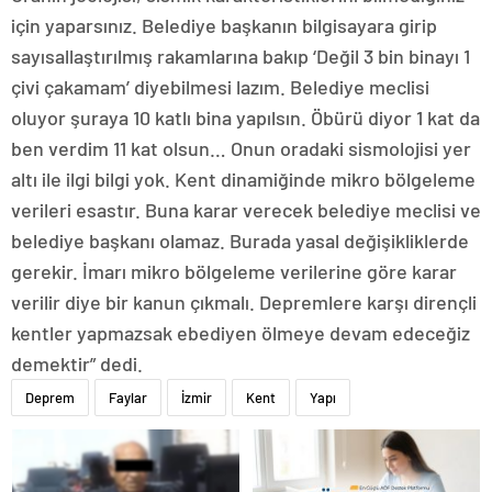
için yaparsınız. Belediye başkanın bilgisayara girip
sayısallaştırılmış rakamlarına bakıp ‘Değil 3 bin binayı 1
çivi çakamam’ diyebilmesi lazım. Belediye meclisi
oluyor şuraya 10 katlı bina yapılsın. Öbürü diyor 1 kat da
ben verdim 11 kat olsun… Onun oradaki sismolojisi yer
altı ile ilgi bilgi yok. Kent dinamiğinde mikro bölgeleme
verileri esastır. Buna karar verecek belediye meclisi ve
belediye başkanı olamaz. Burada yasal değişikliklerde
gerekir. İmarı mikro bölgeleme verilerine göre karar
verilir diye bir kanun çıkmalı. Depremlere karşı dirençli
kentler yapmazsak ebediyen ölmeye devam edeceğiz
demektir” dedi.
Deprem
Faylar
İzmir
Kent
Yapı