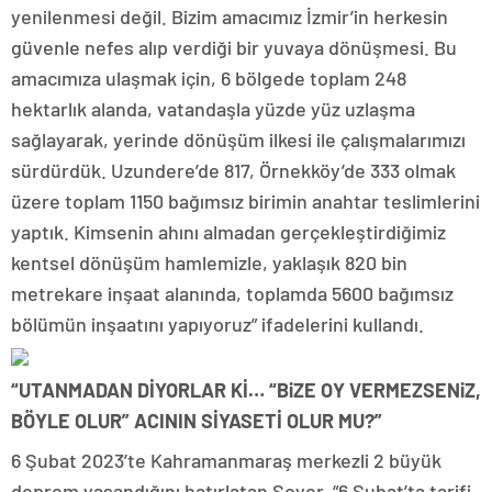
yenilenmesi değil. Bizim amacımız İzmir’in herkesin
güvenle nefes alıp verdiği bir yuvaya dönüşmesi. Bu
amacımıza ulaşmak için, 6 bölgede toplam 248
hektarlık alanda, vatandaşla yüzde yüz uzlaşma
sağlayarak, yerinde dönüşüm ilkesi ile çalışmalarımızı
sürdürdük. Uzundere’de 817, Örnekköy’de 333 olmak
üzere toplam 1150 bağımsız birimin anahtar teslimlerini
yaptık. Kimsenin ahını almadan gerçekleştirdiğimiz
kentsel dönüşüm hamlemizle, yaklaşık 820 bin
metrekare inşaat alanında, toplamda 5600 bağımsız
bölümün inşaatını yapıyoruz” ifadelerini kullandı.
“UTANMADAN DİYORLAR Kİ… “BiZE OY VERMEZSENiZ,
BÖYLE OLUR” ACININ SİYASETİ OLUR MU?”
6 Şubat 2023’te Kahramanmaraş merkezli 2 büyük
deprem yaşandığını hatırlatan Soyer, “6 Şubat’ta tarifi