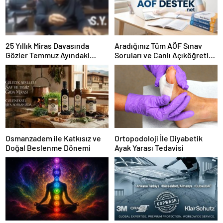
25 Yıllık Miras Davasında
Aradığınız Tüm AÖF Sınav
Gözler Temmuz Ayındaki
Soruları ve Canlı Açıköğretim
Karar Duruşmasına Çevrildi
Forumu Burada
Osmanzadem ile Katkısız ve
Ortopodoloji İle Diyabetik
Doğal Beslenme Dönemi
Ayak Yarası Tedavisi