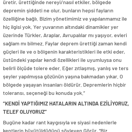
üretir, ürettiğinde nereyi/nasıl etkiler, bölgede
depremin şiddeti ne olur, bunların hepsi fayların
özelliğine bağlı. Bizim yönetimimiz ve yapılanmamız ile
hiç ilgisi yok. Yer yuvarının altındaki dinamikler yer
üzerinde Türkler, Araplar, Avrupalılar mı yaşıyor, evleri
sağlam mı bilmez. Faylar deprem ürettiği zaman kendi
güçleri ile ve o bölgenin karakteristikleri ile etki eder,
üstündeki yapılar kendi özellikleri ile uyumluysa onu
belirli ölçüde tolere eder. Eğer zıtlaşmış, yanlış ve ters
şeyler yapılmışsa gözünün yaşına bakmadan yıkar. O
bölgede yaşayan insanları öldürür. Depremlerin hiçbir
toleransı, seçeneği bu konuda yok.”
“KENDİ YAPTIĞIMIZ HATALARIN ALTINDA EZİLİYORUZ,
TELEF OLUYORUZ”
Bugüne kadar rant kaygısıyla ve siyasi nedenlerle
kentlerin büyütüldüğünü söyleyen Görür, “Biz