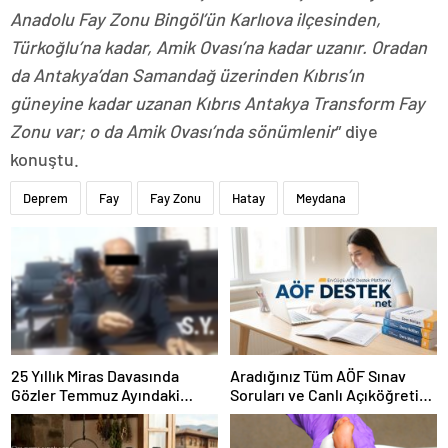
Anadolu Fay Zonu Bingöl’ün Karlıova ilçesinden,
Türkoğlu’na kadar, Amik Ovası’na kadar uzanır. Oradan
da Antakya’dan Samandağ üzerinden Kıbrıs’ın
güneyine kadar uzanan Kıbrıs Antakya Transform Fay
Zonu var; o da Amik Ovası’nda sönümlenir
” diye
konuştu.
Deprem
Fay
Fay Zonu
Hatay
Meydana
25 Yıllık Miras Davasında
Aradığınız Tüm AÖF Sınav
Gözler Temmuz Ayındaki
Soruları ve Canlı Açıköğretim
Karar Duruşmasına Çevrildi
Forumu Burada