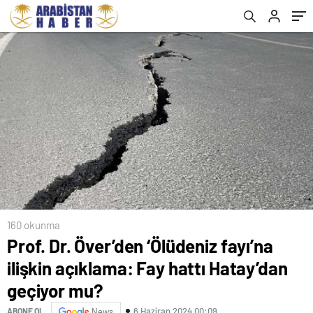
160 okunma
Prof. Dr. Över’den ‘Ölüdeniz fayı’na
ilişkin açıklama: Fay hattı Hatay’dan
geçiyor mu?
6 Haziran 2024 00:09
ABONE OL
News