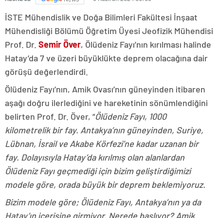
İSTE Mühendislik ve Doğa Bilimleri Fakültesi İnşaat
Mühendisliği Bölümü Öğretim Üyesi Jeofizik Mühendisi
Prof. Dr.
Semir Över
, Ölüdeniz Fayı’nın kırılması halinde
Hatay’da 7 ve üzeri büyüklükte deprem olacağına dair
görüşü değerlendirdi.
Ölüdeniz Fayı’nın, Amik Ovası’nın güneyinden itibaren
aşağı doğru ilerlediğini ve hareketinin sönümlendiğini
belirten Prof. Dr. Över, “
Ölüdeniz Fayı, 1000
kilometrelik bir fay. Antakya’nın güneyinden, Suriye,
Lübnan, İsrail ve Akabe Körfezi’ne kadar uzanan bir
fay. Dolayısıyla Hatay’da kırılmış olan alanlardan
Ölüdeniz Fayı geçmediği için bizim geliştirdiğimizi
modele göre, orada büyük bir deprem beklemiyoruz.
Bizim modele göre; Ölüdeniz Fayı, Antakya’nın ya da
Hatay’ın içerisine girmiyor. Nerede başlıyor? Amik