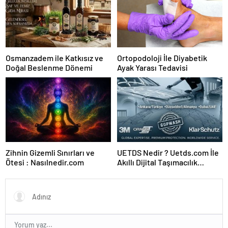
Osmanzadem ile Katkısız ve
Ortopodoloji İle Diyabetik
Doğal Beslenme Dönemi
Ayak Yarası Tedavisi
Zihnin Gizemli Sınırları ve
UETDS Nedir ? Uetds.com İle
Ötesi : Nasılnedir.com
Akıllı Dijital Taşımacılık
Yazılımı