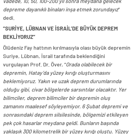
vadede, 10, 50, 100-200 yıl sonra meydana gelecek
depreme dayanıklı binaları inşa etmek zorundayız
”
dedi.
“SURİYE, LÜBNAN VE İSRAİL’DE BÜYÜK DEPREM
BEKLİYORUZ”
Ölüdeniz Fay hattının kırılmasıyla olası büyük depremin
Suriye, Lübnan, İsrail tarafında beklendiğini
vurgulayan Prof. Dr. Över, “
Orada olabilecek bir
depremin, Hatay’da yüzey kırığı oluşturmasını
beklemiyoruz. Yakın ve uzak deprem durumlarında
olduğu gibi, civar bölgelerde sarsıntılar olacaktır. Yer
bilimciler, deprem bilimciler bir depremin oluş
zamanını maalesef söyleyemiyor. 6 Şubat depremi ve
sonrasındaki deprem silsilesinde, bölgemizi etkileyen
pek çok hasarlar meydana geldi. Bunların başında
yaklaşık 300 kilometrelik bir yüzey kırığı oluştu. Yüzey