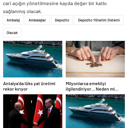
cari açığın yönetilmesine kayda değer bir katkı
sağlanmış olacak.
Ambalaj
Ambalajlar
Depozito
Depozito Yönetim Sistemi
Olacak
Antalya’da lüks yat üretimi
Milyonlarca emekliyi
rekor kırıyor
ilgilendiriyor… Neden mi
düşük maaş alıyorsunuz?
Uzmanlar anlattı