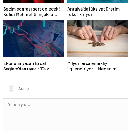
Seçim sonrası sert gelecek!
Antalya’da lüks yat üretimi
Kulis: Mehmet Şimşek’le
rekor kırıyor
Erdoğan’ın ‘yoksulları
öldürdün’ tartışması
Ekonomi yazarı Erdal
Milyonlarca emekliyi
Sağlam’dan uyarı: ‘Faiz
ilgilendiriyor… Neden mi
oranlarına etkisini yarından
düşük maaş alıyorsunuz?
itibaren göreceğiz’
Uzmanlar anlattı