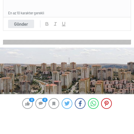
En az 10 karakter gerekli
Gönder
0
0
0
0
205 okunma