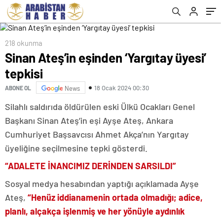
218 okunma
Sinan Ateş’in eşinden ‘Yargıtay üyesi’
tepkisi
18 Ocak 2024 00:30
ABONE OL
News
Silahlı saldırıda öldürülen eski Ülkü Ocakları Genel
Başkanı Sinan Ateş’in eşi Ayşe Ateş, Ankara
Cumhuriyet Başsavcısı Ahmet Akça’nın Yargıtay
üyeliğine seçilmesine tepki gösterdi.
“ADALETE İNANCIMIZ DERİNDEN SARSILDI”
Sosyal medya hesabından yaptığı açıklamada Ayşe
Ateş,
“Henüz iddianamenin ortada olmadığı; adice,
planlı, alçakça işlenmiş ve her yönüyle aydınlık