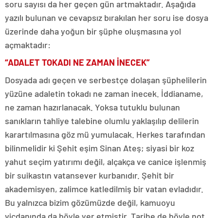
soru sayısı da her geçen gün artmaktadır. Aşağıda
yazılı bulunan ve cevapsız bırakılan her soru ise dosya
üzerinde daha yoğun bir şüphe oluşmasına yol
açmaktadır:
“ADALET TOKADI NE ZAMAN İNECEK”
Dosyada adı geçen ve serbestçe dolaşan şüphelilerin
yüzüne adaletin tokadı ne zaman inecek. İddianame,
ne zaman hazırlanacak. Yoksa tutuklu bulunan
sanıkların tahliye talebine olumlu yaklaşılıp delilerin
karartılmasına göz mü yumulacak. Herkes tarafından
bilinmelidir ki Şehit eşim Sinan Ateş; siyasi bir koz
yahut seçim yatırımı değil, alçakça ve canice işlenmiş
bir suikastın vatansever kurbanıdır. Şehit bir
akademisyen, zalimce katledilmiş bir vatan evladıdır.
Bu yalnızca bizim gözümüzde değil, kamuoyu
vicdanında da böyle yer etmiştir. Tarihe de böyle not