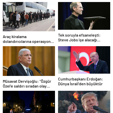
Tek soruyla efsaneleşti:
Araç kiralama
Steve Jobs işe alacağı
dolandırıcılarına operasyon:
personeli bu cevaba göre
101 gözaltı
seçiyordu!
Cumhurbaşkanı Erdoğan:
Müsavat Dervişoğlu: “Özgür
Dünya İsrail’den büyüktür
Özel’e saldırı sıradan olay
değil”