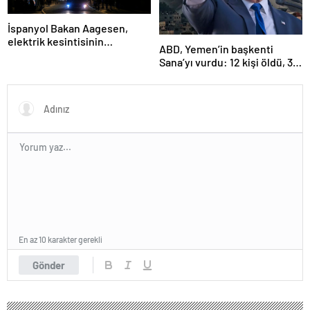
İspanyol Bakan Aagesen,
elektrik kesintisinin
ABD, Yemen’in başkenti
nedeninin belirlenmesinin
Sana’yı vurdu: 12 kişi öldü, 30
“günler süreceğini” belirtti
kişi yaralandı
En az 10 karakter gerekli
Gönder