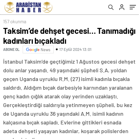
157 okunma
Taksim’de dehşet gecesi… Tanımadığı
kadınları bıçakladı
17 Eylül 2024 13:01
ABONE OL
News
İstanbul Taksim’de geçtiğimiz 1 Ağustos gecesi dehşet
dolu anlar yaşandı. 49 yaşındaki şüpheli S.A, yoldan
geçen Uganda uyruklu R.M. (27) isimli kadınla bıçakla
saldırdı. Aldığım bıçak darbesiyle karnından yaralanan
genç kadın çığlık atarak olay yerinden uzaklaştı.
Gerçekleştirdiği saldırıyla yetinmeyen şüpheli, bu kez
de Uganda uyruklu 36 yaşındaki A.M. isimli kadının
kalçasına bıçak sapladı. Evlerine gittikleri esnada
adeta dehşeti yaşayan kadınlar, koşarak polislerden