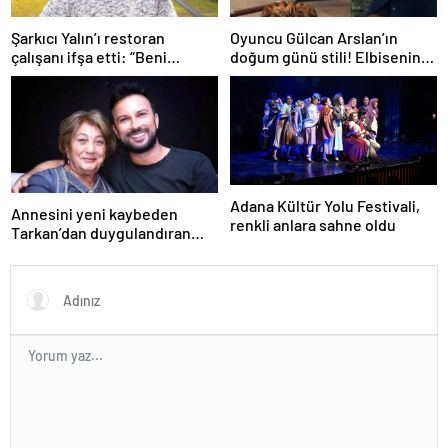
Şarkıcı Yalın’ı restoran
Oyuncu Gülcan Arslan’ın
çalışanı ifşa etti: “Beni
doğum günü stili! Elbisenin
herkesin içinde ağlattı”
düğmelerini kapatmadı
Adana Kültür Yolu Festivali,
Annesini yeni kaybeden
renkli anlara sahne oldu
Tarkan’dan duygulandıran
paylaşım! Konserde
yaşananları ilk kez anlattı