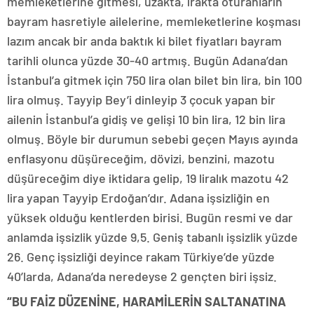
memleketlerine gitmesi, uzakta, ırakta oturanların
bayram hasretiyle ailelerine, memleketlerine koşması
lazım ancak bir anda baktık ki bilet fiyatları bayram
tarihli olunca yüzde 30-40 artmış. Bugün Adana’dan
İstanbul’a gitmek için 750 lira olan bilet bin lira, bin 100
lira olmuş. Tayyip Bey’i dinleyip 3 çocuk yapan bir
ailenin İstanbul’a gidiş ve gelişi 10 bin lira, 12 bin lira
olmuş. Böyle bir durumun sebebi geçen Mayıs ayında
enflasyonu düşüreceğim, dövizi, benzini, mazotu
düşüreceğim diye iktidara gelip, 19 liralık mazotu 42
lira yapan Tayyip Erdoğan’dır. Adana işsizliğin en
yüksek olduğu kentlerden birisi. Bugün resmi ve dar
anlamda işsizlik yüzde 9,5. Geniş tabanlı işsizlik yüzde
26. Genç işsizliği deyince rakam Türkiye’de yüzde
40’larda, Adana’da neredeyse 2 gençten biri işsiz.
“BU FAİZ DÜZENİNE, HARAMİLERİN SALTANATINA