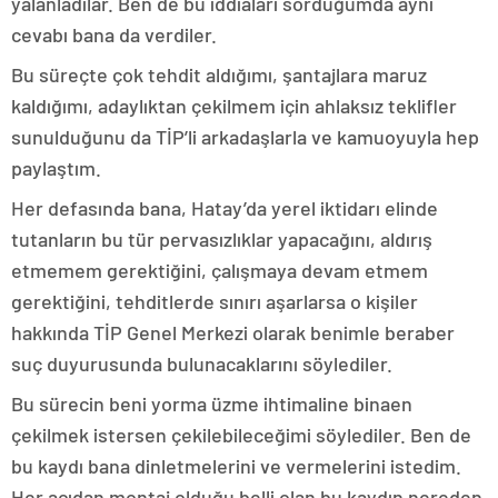
yalanladılar. Ben de bu iddiaları sorduğumda aynı
cevabı bana da verdiler.
Bu süreçte çok tehdit aldığımı, şantajlara maruz
kaldığımı, adaylıktan çekilmem için ahlaksız teklifler
sunulduğunu da TİP’li arkadaşlarla ve kamuoyuyla hep
paylaştım.
Her defasında bana, Hatay’da yerel iktidarı elinde
tutanların bu tür pervasızlıklar yapacağını, aldırış
etmemem gerektiğini, çalışmaya devam etmem
gerektiğini, tehditlerde sınırı aşarlarsa o kişiler
hakkında TİP Genel Merkezi olarak benimle beraber
suç duyurusunda bulunacaklarını söylediler.
Bu sürecin beni yorma üzme ihtimaline binaen
çekilmek istersen çekilebileceğimi söylediler. Ben de
bu kaydı bana dinletmelerini ve vermelerini istedim.
Her açıdan montaj olduğu belli olan bu kaydın nereden