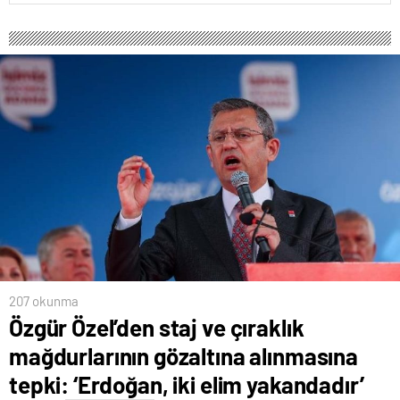
207 okunma
Özgür Özel’den staj ve çıraklık
mağdurlarının gözaltına alınmasına
tepki: ‘Erdoğan, iki elim yakandadır’