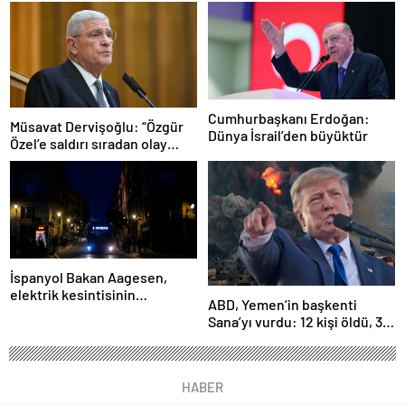
101 gözaltı
seçiyordu!
Cumhurbaşkanı Erdoğan:
Müsavat Dervişoğlu: “Özgür
Dünya İsrail’den büyüktür
Özel’e saldırı sıradan olay
değil”
İspanyol Bakan Aagesen,
elektrik kesintisinin
ABD, Yemen’in başkenti
nedeninin belirlenmesinin
Sana’yı vurdu: 12 kişi öldü, 30
“günler süreceğini” belirtti
kişi yaralandı
HABER