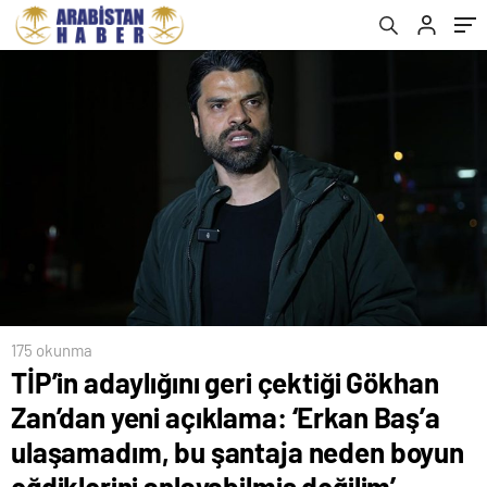
şantaja neden boyun eğdiklerini
yakandadır’
anlayabilmiş değilim’
175 okunma
TİP’in adaylığını geri çektiği Gökhan
Zan’dan yeni açıklama: ‘Erkan Baş’a
ulaşamadım, bu şantaja neden boyun
eğdiklerini anlayabilmiş değilim’