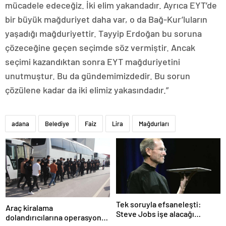
mücadele edeceğiz. İki elim yakandadır. Ayrıca EYT’de
bir büyük mağduriyet daha var, o da Bağ-Kur’luların
yaşadığı mağduriyettir. Tayyip Erdoğan bu soruna
çözeceğine geçen seçimde söz vermiştir. Ancak
seçimi kazandıktan sonra EYT mağduriyetini
unutmuştur. Bu da gündemimizdedir. Bu sorun
çözülene kadar da iki elimiz yakasındadır.”
adana
Belediye
Faiz
Lira
Mağdurları
Tek soruyla efsaneleşti:
Araç kiralama
Steve Jobs işe alacağı
dolandırıcılarına operasyon:
personeli bu cevaba göre