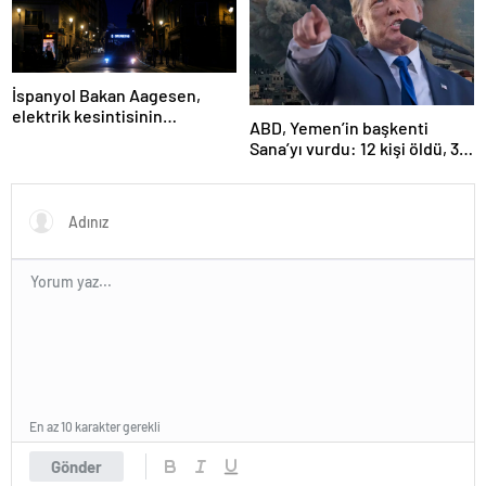
İspanyol Bakan Aagesen,
elektrik kesintisinin
ABD, Yemen’in başkenti
nedeninin belirlenmesinin
Sana’yı vurdu: 12 kişi öldü, 30
“günler süreceğini” belirtti
kişi yaralandı
En az 10 karakter gerekli
Gönder