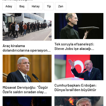
Aday
Baş
Hatay
Tip
Zan
Tek soruyla efsaneleşti:
Araç kiralama
Steve Jobs işe alacağı
dolandırıcılarına operasyon:
personeli bu cevaba göre
101 gözaltı
seçiyordu!
Cumhurbaşkanı Erdoğan:
Müsavat Dervişoğlu: “Özgür
Dünya İsrail’den büyüktür
Özel’e saldırı sıradan olay
değil”