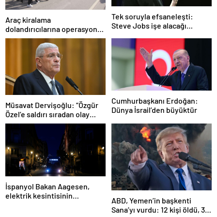
Tek soruyla efsaneleşti:
Araç kiralama
Steve Jobs işe alacağı
dolandırıcılarına operasyon:
personeli bu cevaba göre
101 gözaltı
seçiyordu!
Cumhurbaşkanı Erdoğan:
Müsavat Dervişoğlu: “Özgür
Dünya İsrail’den büyüktür
Özel’e saldırı sıradan olay
değil”
İspanyol Bakan Aagesen,
elektrik kesintisinin
ABD, Yemen’in başkenti
nedeninin belirlenmesinin
Sana’yı vurdu: 12 kişi öldü, 30
“günler süreceğini” belirtti