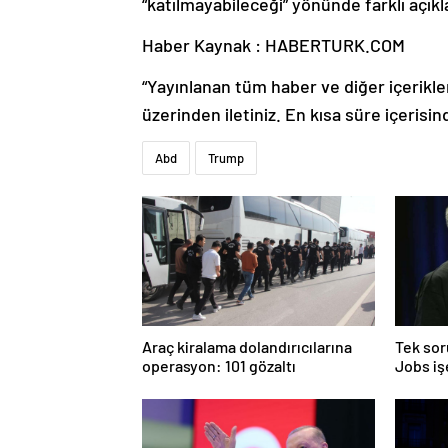
“katılmayabileceği” yönünde farklı açı
Haber Kaynak : HABERTURK.COM
“Yayınlanan tüm haber ve diğer içerikler i
üzerinden iletiniz. En kısa süre içerisin
Abd
Trump
Araç kiralama dolandırıcılarına
Tek sor
operasyon: 101 gözaltı
Jobs iş
cevaba 