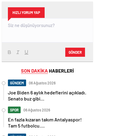
HIZLI YORUM YAP
GÖNDER
SON DAKİKA
HABERLERİ
GÜNDEM
06 Ağustos 2026
Joe Biden 6 aylık hedeflerini açıkladı.
Senato buz gibi…
SPOR
06 Ağustos 2026
En fazla kızaran takım Antalyaspor!
Tam 5 futbolcu….