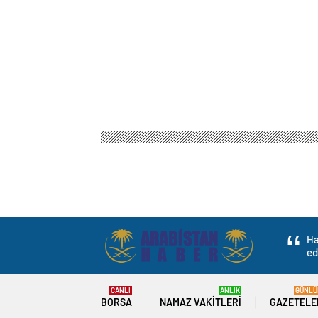
Ha
ed
CANLI
ANLIK
GÜNLÜ
BORSA
NAMAZ VAKITLERI
GAZETELE