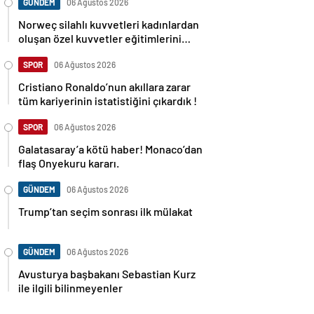
GÜNDEM
06 Ağustos 2026
Norweç silahlı kuvvetleri kadınlardan
oluşan özel kuvvetler eğitimlerini
başlattı.
SPOR
06 Ağustos 2026
Cristiano Ronaldo’nun akıllara zarar
tüm kariyerinin istatistiğini çıkardık !
SPOR
06 Ağustos 2026
Galatasaray’a kötü haber! Monaco’dan
flaş Onyekuru kararı.
GÜNDEM
06 Ağustos 2026
Trump’tan seçim sonrası ilk mülakat
GÜNDEM
06 Ağustos 2026
Avusturya başbakanı Sebastian Kurz
ile ilgili bilinmeyenler