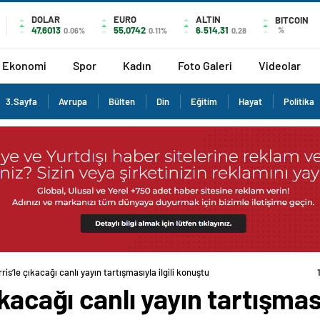
DOLAR
EURO
ALTIN
BITCOIN
47,6013
55,0742
6.514,31
%
0.06%
0.11%
0,28
Ekonomi
Spor
Kadın
Foto Galeri
Videolar
3.Sayfa
Avrupa
Bülten
Din
Eğitim
Hayat
Politika
is’le çıkacağı canlı yayın tartışmasıyla ilgili konuştu
kacağı canlı yayın tartışması