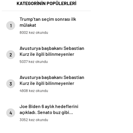
KATEGORİNİN POPÜLERLERİ
Trump’tan seçim sonrası ilk
mülakat
1
8002 kez okundu
Avusturya başbakanı Sebastian
Kurz ile ilgili bilinmeyenler
2
5037 kez okundu
Avusturya başbakanı Sebastian
Kurz ile ilgili bilinmeyenler
3
4908 kez okundu
Joe Biden 6 aylık hedeflerini
açıkladı. Senato buz gibi…
4
3052 kez okundu