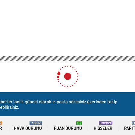
berleri anlık güncel olarak e-posta adresiniz üzerinden takip
ebilirsiniz.
K
TAHMİNİ
LİG
EKONOMİ
E
R
HAVA DURUMU
PUAN DURUMU
HISSELER
PARI