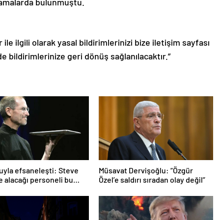
klamalarda bulunmuştu.
le ilgili olarak yasal bildirimlerinizi bize iletişim sayfası
de bildirimlerinize geri dönüş sağlanılacaktır.”
uyla efsaneleşti: Steve
Müsavat Dervişoğlu: “Özgür
e alacağı personeli bu
Özel’e saldırı sıradan olay değil”
göre seçiyordu!