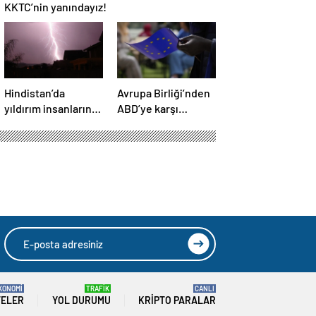
KKTC’nin yanındayız!
Hindistan’da
Avrupa Birliği’nden
yıldırım insanların
ABD’ye karşı
üzerine düştü: Ölü
misilleme: Yeni
ve yaralılar var
gümrük tarifeleri
belli oldu
KONOMİ
TRAFİK
CANLI
TELER
YOL DURUMU
KRIPTO PARALAR