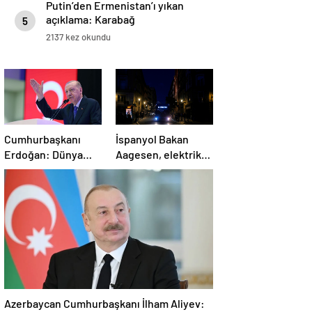
Putin’den Ermenistan’ı yıkan
açıklama: Karabağ
5
Azerbaycan’ın ayrılmaz bir
2137 kez okundu
parçasıdır!
Cumhurbaşkanı
İspanyol Bakan
Erdoğan: Dünya
Aagesen, elektrik
İsrail’den büyüktür
kesintisinin
nedeninin
belirlenmesinin
“günler süreceğini”
belirtti
Azerbaycan Cumhurbaşkanı İlham Aliyev: