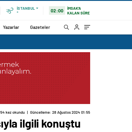
İMSAK'A
İSTANBUL
02:00
KALAN SÜRE
°
Yazarlar
Gazeteler
154 kez okundu
|
Güncelleme: 28 Ağustos 2024 01:55
yla ilgili konuştu