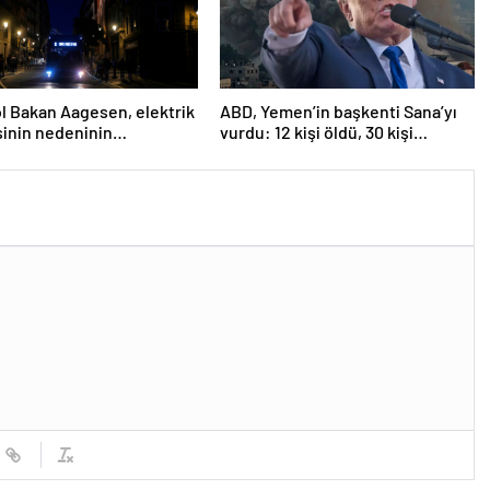
l Bakan Aagesen, elektrik
ABD, Yemen’in başkenti Sana’yı
sinin nedeninin
vurdu: 12 kişi öldü, 30 kişi
nmesinin “günler
yaralandı
ni” belirtti