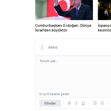
Cumhurbaşkanı Erdoğan: Dünya
İspanyo
İsrail’den büyüktür
kesinti
belirle
süreceği
En az 10 karakter gerekli
Gönder