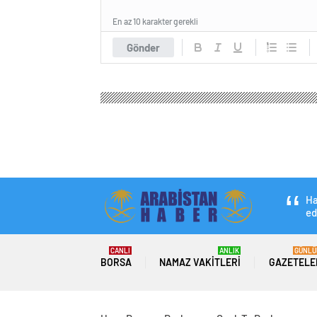
En az 10 karakter gerekli
Gönder
Arabistan Haber
Ekonomi
Borsa
Döviz yatırı
Döviz yatırımcısı d
Dolar ve Euro ne k