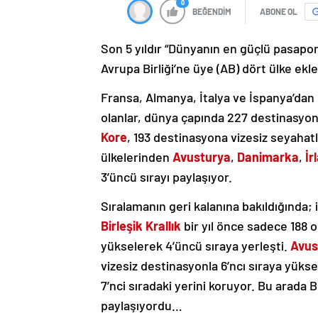
0
BEĞENDİM
ABONE OL
Son 5 yıldır “Dünyanın en güçlü pasapor
Avrupa Birliği’ne üye (AB) dört ülke ekle
Fransa, Almanya, İtalya ve İspanya’dan 
olanlar, dünya çapında 227 destinasyon
Kore
, 193 destinasyona vizesiz seyahat
ülkelerinden
Avusturya
,
Danimarka
,
İr
3’üncü sırayı paylaşıyor.
Sıralamanın geri kalanına bakıldığında;
Birleşik Krallık
bir yıl önce sadece 188 o
yükselerek 4’üncü sıraya yerleşti.
Avus
vizesiz destinasyonla 6’ncı sıraya yükse
7’nci sıradaki yerini koruyor. Bu arada B
paylaşıyordu…