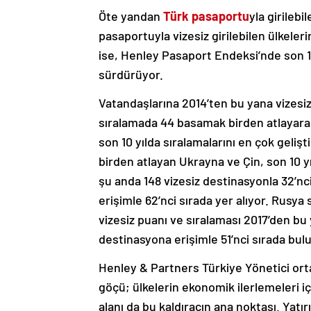
Öte yandan
Türk pasaportu
yla girilebi
pasaportuyla vizesiz girilebilen ülkeleri
ise, Henley Pasaport Endeksi’nde son 10
sürdürüyor.
Vatandaşlarına 2014’ten bu yana vizesiz
sıralamada 44 basamak birden atlayarak 5
son 10 yılda sıralamalarını en çok geliştir
birden atlayan Ukrayna ve Çin, son 10
şu anda 148 vizesiz destinasyonla 32’nc
erişimle 62’nci sırada yer alıyor. Rusya
vizesiz puanı ve sıralaması 2017’den b
destinasyona erişimle 51’nci sırada bul
Henley & Partners Türkiye Yönetici ort
göçü; ülkelerin ekonomik ilerlemeleri i
alanı da bu kaldıracın ana noktası. Yatır