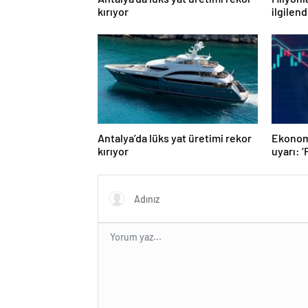
kırıyor
ilgilen
maaş a
anlattı
Antalya’da lüks yat üretimi rekor
Ekonomi
kırıyor
uyarı: ‘
yarında