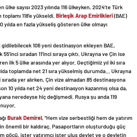
len ülke sayısı 2023 yılında 116 ülkeyken, 2024’te Türk
n toplamı 118’e yükseldi.
Birleşik Arap Emirlikleri
(BAE)
 yılda en fazla yükseliş gösteren ülke olmayı
 gidilebilecek 106 yeni destinasyon ekleyen BAE,
5’inci sıradan 11’inci sıraya çıktı. Ukrayna ve Çin ise
en ilk 5 ülke arasında yer alıyor. Geçtiğimiz yıl iki sıra
 yılda toplamda net 21 sıra yükselmiş durumda… Ukrayna
i sırada yer alırken, Çin vize almadan 85 destinasyona
 son 10 yılda net 24 yeni destinasyon kazanmış olsa da,
u yana neredeyse hiç değişmedi. Rusya şu anda 119
unuyor.
ağı
Burak Demirel
, “Hem vize serbestliği hem de yatırım
çin önemli bir kaldıraç. Pasaportların oluşturduğu güç
ım göçü, ister yatırımcı ister ulus devlet ve o devletin