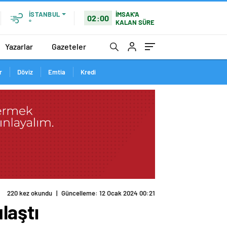
İMSAK'A
İSTANBUL
02:00
KALAN SÜRE
°
Yazarlar
Gazeteler
r
Döviz
Emtia
Kredi
laştı