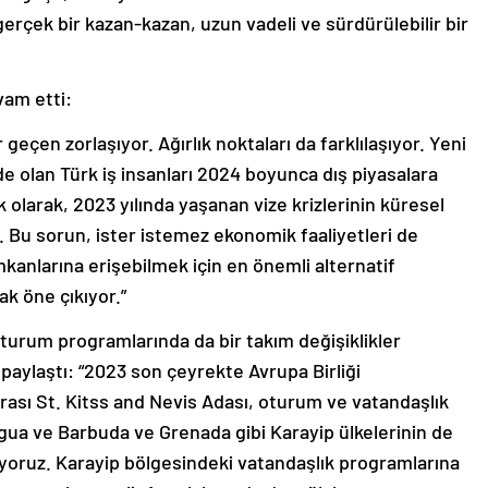
gerçek bir kazan-kazan, uzun vadeli ve sürdürülebilir bir
vam etti:
eçen zorlaşıyor. Ağırlık noktaları da farklılaşıyor. Yeni
e olan Türk iş insanları 2024 boyunca dış piyasalara
olarak, 2023 yılında yaşanan vize krizlerinin küresel
Bu sorun, ister istemez ekonomik faaliyetleri de
mkanlarına erişebilmek için en önemli alternatif
k öne çıkıyor.”
 oturum programlarında da bir takım değişiklikler
ri paylaştı: “2023 son çeyrekte Avrupa Birliği
ası St. Kitss and Nevis Adası, oturum ve vatandaşlık
Antigua ve Barbuda ve Grenada gibi Karayip ülkelerinin de
liyoruz. Karayip bölgesindeki vatandaşlık programlarına