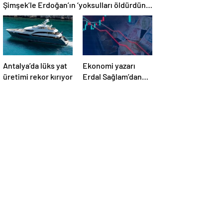
Şimşek’le Erdoğan’ın ‘yoksulları öldürdün’
tartışması
Antalya’da lüks yat
Ekonomi yazarı
üretimi rekor kırıyor
Erdal Sağlam’dan
uyarı: ‘Faiz
oranlarına etkisini
yarından itibaren
göreceğiz’