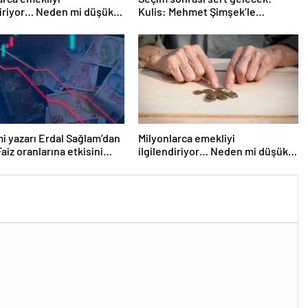
diriyor… Neden mi düşük
Kulis: Mehmet Şimşek’le
lıyorsunuz? Uzmanlar
Erdoğan’ın ‘yoksulları öldürdün’
tartışması
 yazarı Erdal Sağlam’dan
Milyonlarca emekliyi
Faiz oranlarına etkisini
ilgilendiriyor… Neden mi düşük
n itibaren göreceğiz’
maaş alıyorsunuz? Uzmanlar
anlattı