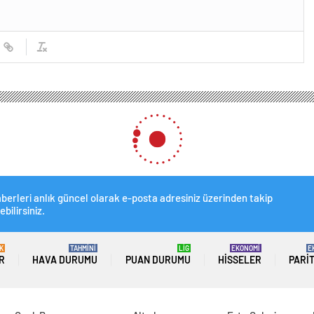
mcısı dikkat… 1 dolar 30 TL oldu, Euro 33’ü geçti! Dolar ve Euro ne kadar oldu? 1
ikkat… 1 dolar 30 TL oldu, E
adar oldu? 11 Ocak 2024 dövi