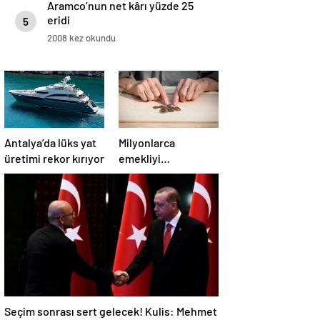
Aramco’nun net kârı yüzde 25
eridi
5
2008 kez okundu
Antalya’da lüks yat
Milyonlarca
üretimi rekor kırıyor
emekliyi
ilgilendiriyor…
Neden mi düşük
maaş alıyorsunuz?
Uzmanlar anlattı
Seçim sonrası sert gelecek! Kulis: Mehmet