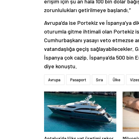
erişim için şu an hala 100 bin dolar ba
zorunlulukları getirilmeye başlandı.”
Avrupa’da ise Portekiz ve İspanya’ya d
oturumla gitme ihtimali olan Portekiz is
Cumhurbaşkanı yasayı veto etmezse artık
vatandaşlığa geçiş sağlayabilecekler. 
İspanya çok cazip. İspanya’da 500 bin E
diye konuştu.
Avrupa
Pasaport
Sıra
Ülke
Vizes
Antalya’da lüks yat üretimi rekor
Milyonl