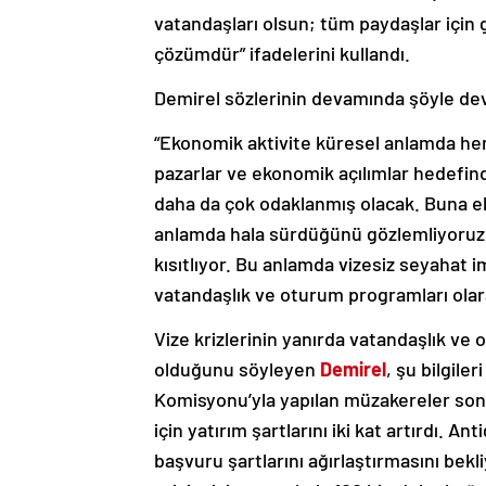
vatandaşları olsun; tüm paydaşlar için 
çözümdür” ifadelerini kullandı.
Demirel sözlerinin devamında şöyle de
“Ekonomik aktivite küresel anlamda her g
pazarlar ve ekonomik açılımlar hedefind
daha da çok odaklanmış olacak. Buna ek 
anlamda hala sürdüğünü gözlemliyoruz. 
kısıtlıyor. Bu anlamda vizesiz seyahat i
vatandaşlık ve oturum programları olara
Vize krizlerinin yanırda vatandaşlık ve
olduğunu söyleyen
Demirel
, şu bilgile
Komisyonu’yla yapılan müzakereler sonr
için yatırım şartlarını iki kat artırdı. 
başvuru şartlarını ağırlaştırmasını bek