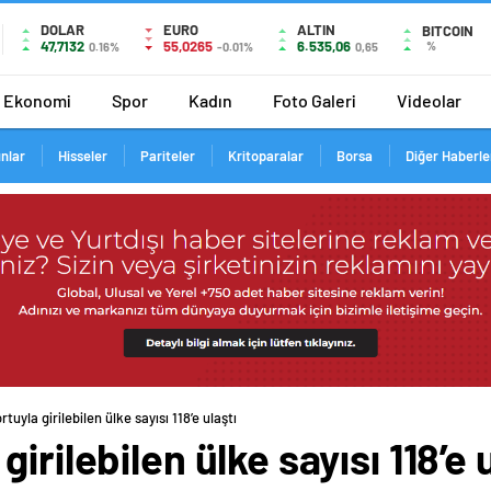
DOLAR
EURO
ALTIN
BITCOIN
47,7132
55,0265
6.535,06
%
0.16%
-0.01%
0,65
Ekonomi
Spor
Kadın
Foto Galeri
Videolar
ınlar
Hisseler
Pariteler
Kritoparalar
Borsa
Diğer Haberle
tuyla girilebilen ülke sayısı 118’e ulaştı
irilebilen ülke sayısı 118’e u