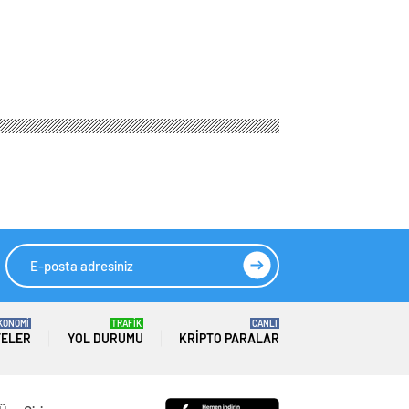
1 Ocak 2024 döviz fiyatları
uro 33’ü geçti!
z fiyatları
HIZLI YORUM YAP