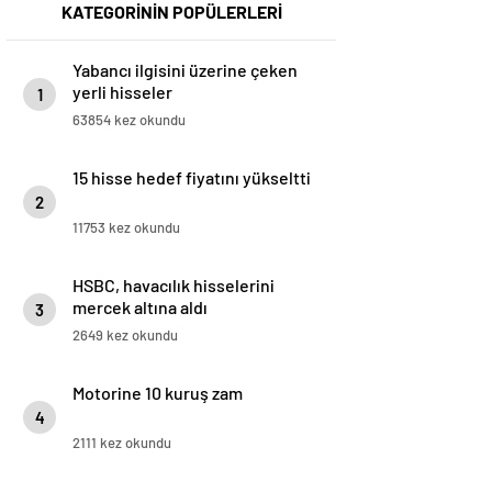
KATEGORİNİN POPÜLERLERİ
Yabancı ilgisini üzerine çeken
yerli hisseler
1
63854 kez okundu
15 hisse hedef fiyatını yükseltti
2
11753 kez okundu
HSBC, havacılık hisselerini
mercek altına aldı
3
2649 kez okundu
Motorine 10 kuruş zam
4
2111 kez okundu