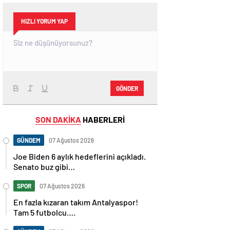
HIZLI YORUM YAP
GÖNDER
SON DAKİKA
HABERLERİ
GÜNDEM
07 Ağustos 2026
Joe Biden 6 aylık hedeflerini açıkladı.
Senato buz gibi…
SPOR
07 Ağustos 2026
En fazla kızaran takım Antalyaspor!
Tam 5 futbolcu….