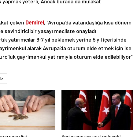
ğış yapmak yeterli. Ancak burada da mülakat
ikkat çeken
Demirel
, “Avrupa’da vatandaşlığa kısa dönem
e sevindirici bir yasayı mecliste onayladı.
 yatırımcılar 6-7 yıl beklemek yerine 5 yıl içerisinde
Gayrimenkul alarak Avrupa’da oturum elde etmek için ise
uro’luk gayrimenkul yatırımıyla oturum elde edilebiliyor”
iz
arca emekliyi
Seçim sonrası sert gelecek!