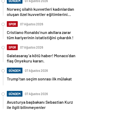
GÜNDEM
07 Ağustos 2026
Norweç silahlı kuvvetleri kadınlardan
oluşan özel kuvvetler eğitimlerini
başlattı.
SPOR
07 Ağustos 2026
Cristiano Ronaldo’nun akıllara zarar
tüm kariyerinin istatistiğini çıkardık !
SPOR
07 Ağustos 2026
Galatasaray’a kötü haber! Monaco’dan
flaş Onyekuru kararı.
GÜNDEM
07 Ağustos 2026
Trump’tan seçim sonrası ilk mülakat
GÜNDEM
07 Ağustos 2026
Avusturya başbakanı Sebastian Kurz
ile ilgili bilinmeyenler