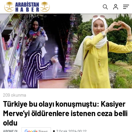
209 okunma
Türkiye bu olayı konuşmuştu: Kasiyer
Merve’yi öldürenlere istenen ceza belli
oldu
7 Ocak 2024 00:12
ABONE OL
News