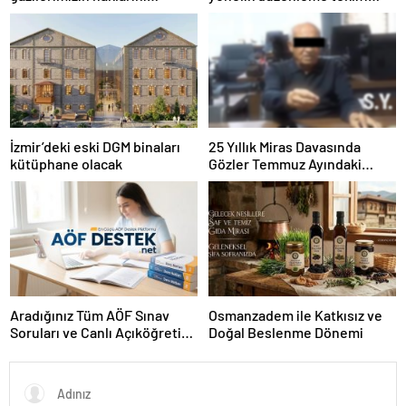
güçlendiren yeni bir dönemin
Meclis’te kabul edildi
kapılarını aralıyoruz”
İzmir’deki eski DGM binaları
25 Yıllık Miras Davasında
kütüphane olacak
Gözler Temmuz Ayındaki
Karar Duruşmasına Çevrildi
Aradığınız Tüm AÖF Sınav
Osmanzadem ile Katkısız ve
Soruları ve Canlı Açıköğretim
Doğal Beslenme Dönemi
Forumu Burada