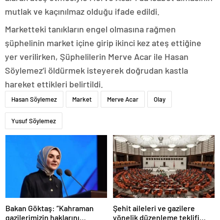
mutlak ve kaçınılmaz olduğu ifade edildi.
Marketteki tanıkların engel olmasına rağmen
şüphelinin market içine girip ikinci kez ateş ettiğine
yer verilirken, Şüphelilerin Merve Acar ile Hasan
Söylemez’i öldürmek isteyerek doğrudan kastla
hareket ettikleri belirtildi.
Hasan Söylemez
Market
Merve Acar
Olay
Yusuf Söylemez
Bakan Göktaş: “Kahraman
Şehit aileleri ve gazilere
gazilerimizin haklarını
yönelik düzenleme teklifi