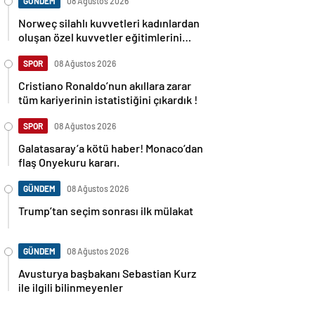
GÜNDEM
08 Ağustos 2026
Norweç silahlı kuvvetleri kadınlardan
oluşan özel kuvvetler eğitimlerini
başlattı.
SPOR
08 Ağustos 2026
Cristiano Ronaldo’nun akıllara zarar
tüm kariyerinin istatistiğini çıkardık !
SPOR
08 Ağustos 2026
Galatasaray’a kötü haber! Monaco’dan
flaş Onyekuru kararı.
GÜNDEM
08 Ağustos 2026
Trump’tan seçim sonrası ilk mülakat
GÜNDEM
08 Ağustos 2026
Avusturya başbakanı Sebastian Kurz
ile ilgili bilinmeyenler