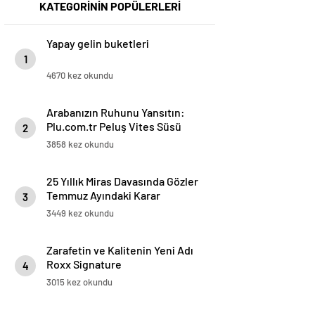
KATEGORİNİN POPÜLERLERİ
Yapay gelin buketleri
1
4670 kez okundu
Arabanızın Ruhunu Yansıtın:
Plu.com.tr Peluş Vites Süsü
2
Modelleri
3858 kez okundu
25 Yıllık Miras Davasında Gözler
Temmuz Ayındaki Karar
3
Duruşmasına Çevrildi
3449 kez okundu
Zarafetin ve Kalitenin Yeni Adı
Roxx Signature
4
3015 kez okundu