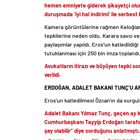
hemen emniyete giderek şikayetçi olund
duruşmada ‘iyi hal indirimi’ ile serbest 
Kamera görüntülerine rağmen Keloğlan’
tepkilerine neden oldu. Karara savcı ve
paylaşımlar yapıldı. Eros’un katledildiğ
tutuklanması için 250 bin imza toplandı
Avukatların itirazı ve büyüyen tepki 
verildi.
ERDOĞAN, ADALET BAKANI TUNÇ’U A
Eros’un katledilmesi Özcan’ın da vurgu
Adalet Bakanı Yılmaz Tunç, geçen ay kat
Cumhurbaşkanı Tayyip Erdoğan tarafınd
şey olabilir” diye sorduğunu anlatmıştı.