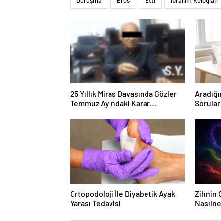
Duruşma
Eros
Etti
İbrahim Keloğlan
25 Yıllık Miras Davasında Gözler
Aradığı
Temmuz Ayındaki Karar
Sorular
Duruşmasına Çevrildi
Forumu
Ortopodoloji İle Diyabetik Ayak
Zihnin G
Yarası Tedavisi
Nasılne