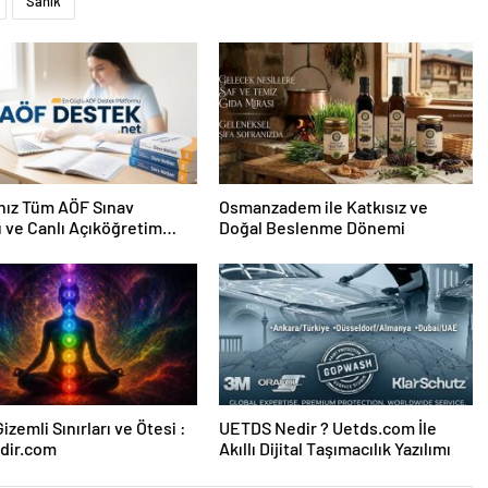
Sanık
nız Tüm AÖF Sınav
Osmanzadem ile Katkısız ve
ı ve Canlı Açıköğretim
Doğal Beslenme Dönemi
 Burada
izemli Sınırları ve Ötesi :
UETDS Nedir ? Uetds.com İle
dir.com
Akıllı Dijital Taşımacılık Yazılımı