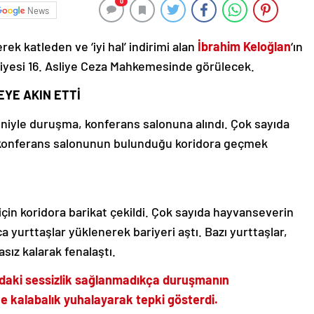
0
News
ek katleden ve ‘iyi hal’ indirimi alan
İbrahim Keloğlan
‘ın
yesi 16. Asliye Ceza Mahkemesinde görülecek.
EYE AKIN ETTİ
yle duruşma, konferans salonuna alındı. Çok sayıda
, konferans salonunun bulunduğu koridora geçmek
için koridora barikat çekildi. Çok sayıda hayvanseverin
 yurttaşlar yüklenerek bariyeri aştı. Bazı yurttaşlar,
ız kalarak fenalaştı.
ordaki sessizlik sağlanmadıkça duruşmanın
e kalabalık yuhalayarak tepki gösterdi.