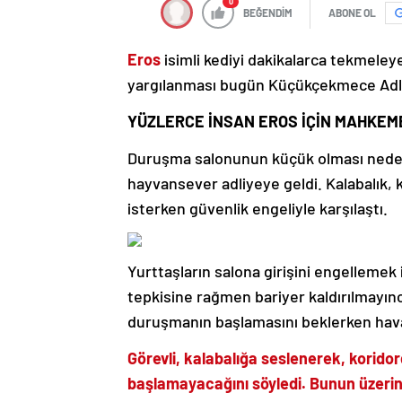
0
BEĞENDİM
ABONE OL
Eros
isimli kediyi dakikalarca tekmeleyer
yargılanması bugün Küçükçekmece Adli
YÜZLERCE İNSAN EROS İÇİN MAHKEM
Duruşma salonunun küçük olması nedeni
hayvansever adliyeye geldi. Kalabalık
isterken güvenlik engeliyle karşılaştı.
Yurttaşların salona girişini engellemek 
tepkisine rağmen bariyer kaldırılmayınca
duruşmanın başlamasını beklerken havas
Görevli, kalabalığa seslenerek, korid
başlamayacağını söyledi. Bunun üzerin