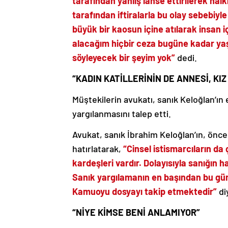
tarafından yanlış lanse ettirilerek halkı
tarafından iftiralarla bu olay sebebiyle
büyük bir kaosun içine atılarak insan
alacağım hiçbir ceza bugüne kadar yaş
söyleyecek bir şeyim yok”
dedi.
“KADIN KATİLLERİNİN DE ANNESİ, KIZ
Müştekilerin avukatı, sanık Keloğlan’ın
yargılanmasını talep etti.
Avukat, sanık İbrahim Keloğlan’ın, ön
hatırlatarak,
“Cinsel istismarcıların da ç
kardeşleri vardır. Dolayısıyla sanığın 
Sanık yargılamanın en başından bu gü
Kamuoyu dosyayı takip etmektedir”
di
“NİYE KİMSE BENİ ANLAMIYOR”