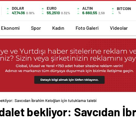
DOLAR
EURO
ALTIN
BITCOIN
47,7436
55,2510
6.660,55
%
0.18%
0.32%
2,59
Ekonomi
Spor
Kadın
Foto Galeri
Videolar
bekliyor: Savcıdan İbrahim Keloğlan için tutuklama talebi
adalet bekliyor: Savcıdan İb