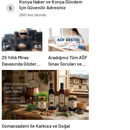
Konya Haber ve Konya Gündem
İçin Güvenilir Adresiniz
5
2601 kez okundu
25 Yıllık Miras
Aradığınız Tüm AÖF
Davasında Gözler
Sınav Soruları ve
Temmuz Ayındaki
Canlı Açıköğretim
Karar Duruşmasına
Forumu Burada
Çevrildi
Osmanzadem ile Katkısız ve Doğal