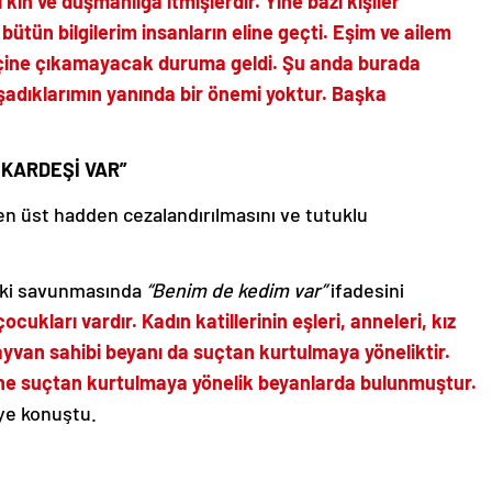
 kin ve düşmanlığa itmişlerdir. Yine bazı kişiler
 bütün bilgilerim insanların eline geçti. Eşim ve ailem
 içine çıkamayacak duruma geldi. Şu anda burada
adıklarımın yanında bir önemi yoktur. Başka
 KARDEŞİ VAR”
 en üst hadden cezalandırılmasını ve tutuklu
ceki savunmasında
“Benim de kedim var”
ifadesini
ocukları vardır. Kadın katillerinin eşleri, anneleri, kız
hayvan sahibi beyanı da suçtan kurtulmaya yöneliktir.
ne suçtan kurtulmaya yönelik beyanlarda bulunmuştur.
ye konuştu.