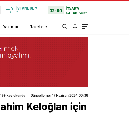
İMSAK'A
İSTANBUL
02:00
KALAN SÜRE
°
Yazarlar
Gazeteler
rahim Keloğlan için