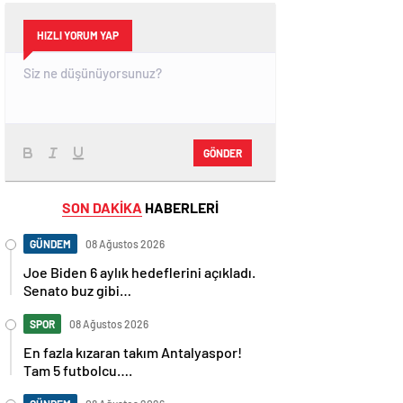
HIZLI YORUM YAP
GÖNDER
SON DAKİKA
HABERLERİ
GÜNDEM
08 Ağustos 2026
Joe Biden 6 aylık hedeflerini açıkladı.
Senato buz gibi…
SPOR
08 Ağustos 2026
En fazla kızaran takım Antalyaspor!
Tam 5 futbolcu….