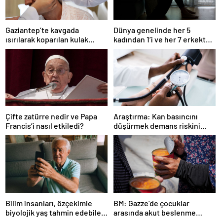
Gaziantep’te kavgada
Dünya genelinde her 5
ısırılarak koparılan kulak
kadından 1’i ve her 7 erkekten
memesi yerine dikildi
1’i çocukluğunda cinsel
şiddete uğruyor: Araştırma
Çifte zatürre nedir ve Papa
Araştırma: Kan basıncını
Francis’i nasıl etkiledi?
düşürmek demans riskini
azaltmaya yardımcı oluyor
Bilim insanları, özçekimle
BM: Gazze’de çocuklar
biyolojik yaş tahmin edebilen
arasında akut beslenme