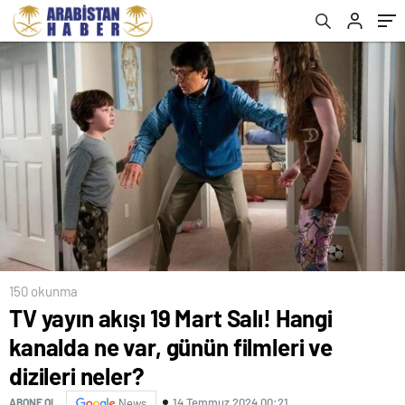
150 okunma
TV yayın akışı 19 Mart Salı! Hangi
kanalda ne var, günün filmleri ve
dizileri neler?
14 Temmuz 2024 00:21
ABONE OL
News