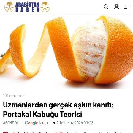
191 okunma
Uzmanlardan gerçek aşkın kanıtı:
Portakal Kabuğu Teorisi
7 Temmuz 2024 00:03
ABONE OL
News