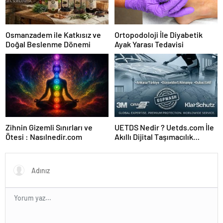
Osmanzadem ile Katkısız ve
Ortopodoloji İle Diyabetik
Doğal Beslenme Dönemi
Ayak Yarası Tedavisi
Zihnin Gizemli Sınırları ve
UETDS Nedir ? Uetds.com İle
Ötesi : Nasılnedir.com
Akıllı Dijital Taşımacılık
Yazılımı