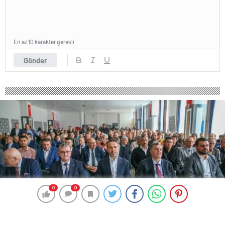
En az 10 karakter gerekli
Gönder
0
0
0
0