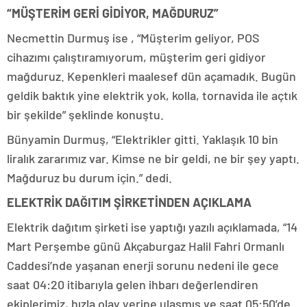
“MÜŞTERİM GERİ GİDİYOR, MAĞDURUZ”
Necmettin Durmuş ise , “Müşterim geliyor, POS
cihazımı çalıştıramıyorum, müşterim geri gidiyor
mağduruz. Kepenkleri maalesef dün açamadık. Bugün
geldik baktık yine elektrik yok, kolla, tornavida ile açtık
bir şekilde” şeklinde konuştu.
Bünyamin Durmuş, “Elektrikler gitti. Yaklaşık 10 bin
liralık zararımız var. Kimse ne bir geldi, ne bir şey yaptı.
Mağduruz bu durum için.” dedi.
ELEKTRİK DAĞITIM ŞİRKETİNDEN AÇIKLAMA
Elektrik dağıtım şirketi ise yaptığı yazılı açıklamada, “14
Mart Perşembe günü Akçaburgaz Halil Fahri Ormanlı
Caddesi’nde yaşanan enerji sorunu nedeni ile gece
saat 04:20 itibarıyla gelen ihbarı değerlendiren
ekiplerimiz, hızla olay yerine ulaşmış ve saat 05:50’de