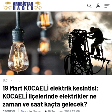
kaçta gelecek?
kaçta gelecek?
182 okunma
19 Mart KOCAELİ elektrik kesintisi:
KOCAELİ ilçelerinde elektrikler ne
zaman ve saat kaçta gelecek?
16 Temmuz 2024 12:06
ABONE OL
News