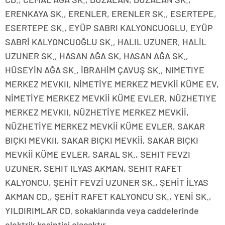
ERENKAYA SK., ERENLER, ERENLER SK., ESERTEPE,
ESERTEPE SK., EYÜP SABRI KALYONCUOGLU, EYÜP
SABRİ KALYONCUOĞLU SK., HALIL UZUNER, HALİL
UZUNER SK., HASAN AĞA SK, HASAN AĞA SK.,
HÜSEYİN AĞA SK., İBRAHİM ÇAVUŞ SK., NIMETIYE
MERKEZ MEVKII, NİMETİYE MERKEZ MEVKİİ KÜME EV,
NİMETİYE MERKEZ MEVKİİ KÜME EVLER, NÜZHETIYE
MERKEZ MEVKII, NÜZHETİYE MERKEZ MEVKİİ,
NÜZHETİYE MERKEZ MEVKİİ KÜME EVLER, SAKAR
BIÇKI MEVKII, SAKAR BIÇKI MEVKİİ, SAKAR BIÇKI
MEVKİİ KÜME EVLER, SARAL SK., SEHIT FEVZI
UZUNER, SEHIT ILYAS AKMAN, SEHIT RAFET
KALYONCU, ŞEHİT FEVZİ UZUNER SK., ŞEHİT İLYAS
AKMAN CD., ŞEHİT RAFET KALYONCU SK., YENİ SK.,
YILDIRIMLAR CD. sokaklarında veya caddelerinde
elektrik kesintisi olacaktır.