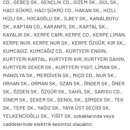
CD., GEBEŞ SK., GENÇLİK CD., GİZEM SK., GÜL SK.,
HACI SÜKRÜ, HACI ŞÜKRÜ CD., HAKAN SK., HIZLI,
HIZLI SK., HOCAOĞLU SK., İLBEY SK., KANALBOYU
SK., KAPTAN CD., KARANFİL SK., KARTAL SK.,
KAYALIK SK., KERPE CAMI, KERPE CD., KERPE LIMAN,
KERPE NUR, KERPE NUR SK., KERPE ÖZGÜR, KIR SK.,
KUMCAGIZ, KUMCAĞIZ CD., KURTYERI ENGIN,
KURTYERI KARTAL, KURTYERI KIR, KURTYERI SAHIN,
KURTYERI SEKER SK., KURTYERI YIGIT, LİMAN SK.,
MANOLYA SK., MERDİVEN SK., MIÇO CD., NUR SK.,
ORHAN SK., ORMAN SK., OZAN SK., ÖNDER SK., ÖNER
SK., ÖZDEN SK., ÖZGÜR SK., SAHİL SK., SARISU CD.,
SİNEM SK., ŞEKER SK., ŞENOL SK., ŞİMŞEK SK., TEK
SK., TEPE SK., YAĞIZ SK., YAYA ÜST GEÇİDİ SK,
YELKENCİOĞLU SK., YİĞİT SK. sokaklarında veya
caddelerinde elektrik kesintisi olacaktır.