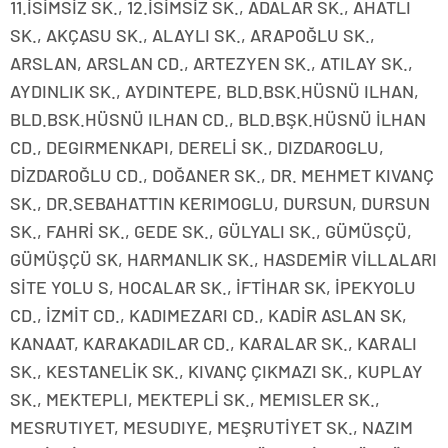
11.İSİMSİZ SK., 12.İSİMSİZ SK., ADALAR SK., AHATLI
SK., AKÇASU SK., ALAYLI SK., ARAPOĞLU SK.,
ARSLAN, ARSLAN CD., ARTEZYEN SK., ATILAY SK.,
AYDINLIK SK., AYDINTEPE, BLD.BSK.HÜSNÜ ILHAN,
BLD.BSK.HÜSNÜ ILHAN CD., BLD.BŞK.HÜSNÜ İLHAN
CD., DEGIRMENKAPI, DERELİ SK., DIZDAROGLU,
DİZDAROĞLU CD., DOĞANER SK., DR. MEHMET KIVANÇ
SK., DR.SEBAHATTIN KERIMOGLU, DURSUN, DURSUN
SK., FAHRİ SK., GEDE SK., GÜLYALI SK., GÜMÜSÇÜ,
GÜMÜŞÇÜ SK, HARMANLIK SK., HASDEMİR VİLLALARI
SİTE YOLU S, HOCALAR SK., İFTİHAR SK, İPEKYOLU
CD., İZMİT CD., KADIMEZARI CD., KADİR ASLAN SK,
KANAAT, KARAKADILAR CD., KARALAR SK., KARALI
SK., KESTANELİK SK., KIVANÇ ÇIKMAZI SK., KUPLAY
SK., MEKTEPLI, MEKTEPLİ SK., MEMISLER SK.,
MESRUTIYET, MESUDIYE, MEŞRUTİYET SK., NAZIM