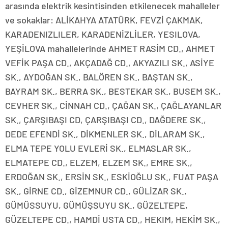
arasında elektrik kesintisinden etkilenecek mahalleler
ve sokaklar: ALİKAHYA ATATÜRK, FEVZİ ÇAKMAK,
KARADENIZLILER, KARADENİZLİLER, YESILOVA,
YEŞİLOVA mahallelerinde AHMET RASİM CD., AHMET
VEFİK PAŞA CD., AKÇADAĞ CD., AKYAZILI SK., ASİYE
SK., AYDOĞAN SK., BALÖREN SK., BAŞTAN SK.,
BAYRAM SK., BERRA SK., BESTEKAR SK., BUSEM SK.,
CEVHER SK., CİNNAH CD., ÇAĞAN SK., ÇAĞLAYANLAR
SK., ÇARŞIBAŞI CD, ÇARŞIBAŞI CD., DAĞDERE SK.,
DEDE EFENDİ SK., DİKMENLER SK., DİLARAM SK.,
ELMA TEPE YOLU EVLERİ SK., ELMASLAR SK.,
ELMATEPE CD., ELZEM, ELZEM SK., EMRE SK.,
ERDOĞAN SK., ERSİN SK., ESKİOĞLU SK., FUAT PAŞA
SK., GİRNE CD., GİZEMNUR CD., GÜLİZAR SK.,
GÜMÜSSUYU, GÜMÜŞSUYU SK., GÜZELTEPE,
GÜZELTEPE CD., HAMDİ USTA CD., HEKIM, HEKİM SK.,