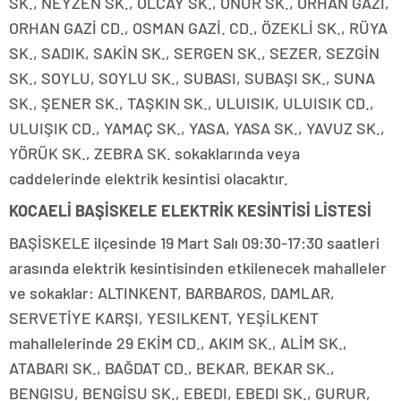
SK., NEYZEN SK., OLCAY SK., ONUR SK., ORHAN GAZI,
ORHAN GAZİ CD., OSMAN GAZİ. CD., ÖZEKLİ SK., RÜYA
SK., SADIK, SAKİN SK., SERGEN SK., SEZER, SEZGİN
SK., SOYLU, SOYLU SK., SUBASI, SUBAŞI SK., SUNA
SK., ŞENER SK., TAŞKIN SK., ULUISIK, ULUISIK CD.,
ULUIŞIK CD., YAMAÇ SK., YASA, YASA SK., YAVUZ SK.,
YÖRÜK SK., ZEBRA SK. sokaklarında veya
caddelerinde elektrik kesintisi olacaktır.
KOCAELİ BAŞİSKELE ELEKTRİK KESİNTİSİ LİSTESİ
BAŞİSKELE ilçesinde 19 Mart Salı 09:30-17:30 saatleri
arasında elektrik kesintisinden etkilenecek mahalleler
ve sokaklar: ALTINKENT, BARBAROS, DAMLAR,
SERVETİYE KARŞI, YESILKENT, YEŞİLKENT
mahallelerinde 29 EKİM CD., AKIM SK., ALİM SK.,
ATABARI SK., BAĞDAT CD., BEKAR, BEKAR SK.,
BENGISU, BENGİSU SK., EBEDI, EBEDI SK., GURUR,