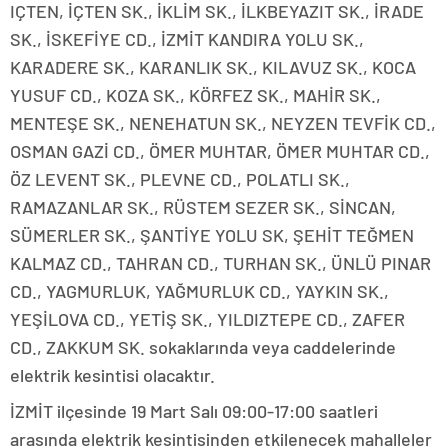
IÇTEN, İÇTEN SK., İKLİM SK., İLKBEYAZIT SK., İRADE
SK., İSKEFİYE CD., İZMİT KANDIRA YOLU SK.,
KARADERE SK., KARANLIK SK., KILAVUZ SK., KOCA
YUSUF CD., KOZA SK., KÖRFEZ SK., MAHİR SK.,
MENTEŞE SK., NENEHATUN SK., NEYZEN TEVFİK CD.,
OSMAN GAZİ CD., ÖMER MUHTAR, ÖMER MUHTAR CD.,
ÖZ LEVENT SK., PLEVNE CD., POLATLI SK.,
RAMAZANLAR SK., RÜSTEM SEZER SK., SİNCAN,
SÜMERLER SK., ŞANTİYE YOLU SK, ŞEHİT TEĞMEN
KALMAZ CD., TAHRAN CD., TURHAN SK., ÜNLÜ PINAR
CD., YAGMURLUK, YAĞMURLUK CD., YAYKIN SK.,
YEŞİLOVA CD., YETİŞ SK., YILDIZTEPE CD., ZAFER
CD., ZAKKUM SK. sokaklarında veya caddelerinde
elektrik kesintisi olacaktır.
İZMİT ilçesinde 19 Mart Salı 09:00-17:00 saatleri
arasında elektrik kesintisinden etkilenecek mahalleler