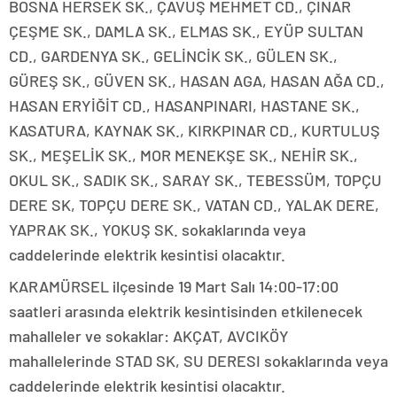
BOSNA HERSEK SK., ÇAVUŞ MEHMET CD., ÇINAR
ÇEŞME SK., DAMLA SK., ELMAS SK., EYÜP SULTAN
CD., GARDENYA SK., GELİNCİK SK., GÜLEN SK.,
GÜREŞ SK., GÜVEN SK., HASAN AGA, HASAN AĞA CD.,
HASAN ERYİĞİT CD., HASANPINARI, HASTANE SK.,
KASATURA, KAYNAK SK., KIRKPINAR CD., KURTULUŞ
SK., MEŞELİK SK., MOR MENEKŞE SK., NEHİR SK.,
OKUL SK., SADIK SK., SARAY SK., TEBESSÜM, TOPÇU
DERE SK, TOPÇU DERE SK., VATAN CD., YALAK DERE,
YAPRAK SK., YOKUŞ SK. sokaklarında veya
caddelerinde elektrik kesintisi olacaktır.
KARAMÜRSEL ilçesinde 19 Mart Salı 14:00-17:00
saatleri arasında elektrik kesintisinden etkilenecek
mahalleler ve sokaklar: AKÇAT, AVCIKÖY
mahallelerinde STAD SK, SU DERESI sokaklarında veya
caddelerinde elektrik kesintisi olacaktır.