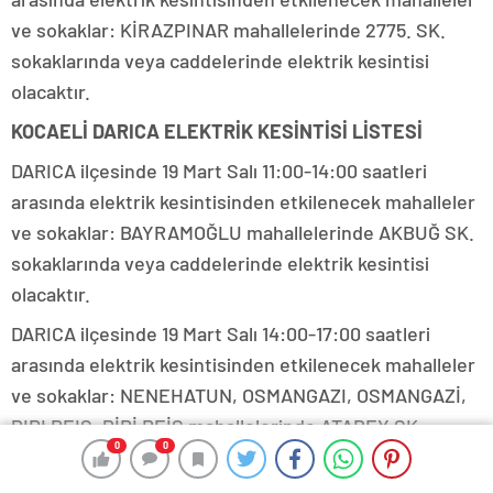
ve sokaklar: KİRAZPINAR mahallelerinde 2775. SK.
sokaklarında veya caddelerinde elektrik kesintisi
olacaktır.
KOCAELİ DARICA ELEKTRİK KESİNTİSİ LİSTESİ
DARICA ilçesinde 19 Mart Salı 11:00-14:00 saatleri
arasında elektrik kesintisinden etkilenecek mahalleler
ve sokaklar: BAYRAMOĞLU mahallelerinde AKBUĞ SK.
sokaklarında veya caddelerinde elektrik kesintisi
olacaktır.
DARICA ilçesinde 19 Mart Salı 14:00-17:00 saatleri
arasında elektrik kesintisinden etkilenecek mahalleler
ve sokaklar: NENEHATUN, OSMANGAZI, OSMANGAZİ,
PIRI REIS, PİRİ REİS mahallelerinde ATABEY SK.,
0
0
0
0
BARBAROS CD., BOSTAN, CANAN SK., DESTAN SK.,
DUMAN SK., EFEK SK., EGEMEN, EGEMEN SK., ERTAÇ