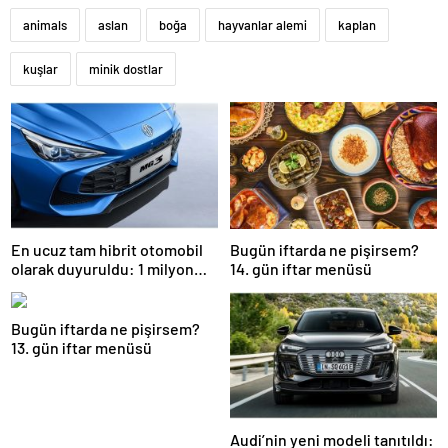
animals
aslan
boğa
hayvanlar alemi
kaplan
kuşlar
minik dostlar
En ucuz tam hibrit otomobil
Bugün iftarda ne pişirsem?
olarak duyuruldu: 1 milyon
14. gün iftar menüsü
TL’nin altında 192 beygir
otomatik vites…
Bugün iftarda ne pişirsem?
13. gün iftar menüsü
Audi’nin yeni modeli tanıtıldı: