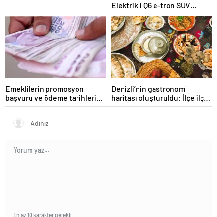
Elektrikli Q6 e-tron SUV
yüzde 15 fiyat avantajı ile
geliyor…
Emeklilerin promosyon
Denizli’nin gastronomi
başvuru ve ödeme tarihleri
haritası oluşturuldu: İlçe ilçe
belli oldu: Hangi banka
lezzet haritasi
emekliye ne kadar
promosyon veriyor?
En az 10 karakter gerekli