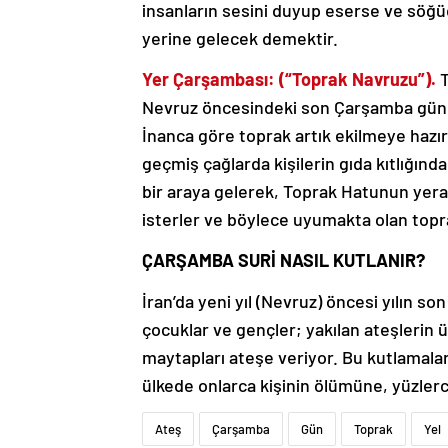
insanların sesini duyup eserse ve söğü
yerine gelecek demektir.
Yer Çarşambası: (“Toprak Navruzu”).
T
Nevruz öncesindeki son Çarşamba günün
İnanca göre toprak artık ekilmeye hazır
geçmiş çağlarda kişilerin gıda kıtlığınd
bir araya gelerek, Toprak Hatunun yeral
isterler ve böylece uyumakta olan topra
ÇARŞAMBA SURİ NASIL KUTLANIR?
İran’da yeni yıl (Nevruz) öncesi yılın s
çocuklar ve gençler; yakılan ateşlerin üz
maytapları ateşe veriyor. Bu kutlamalar
ülkede onlarca kişinin ölümüne, yüzler
Ateş
Çarşamba
Gün
Toprak
Yel