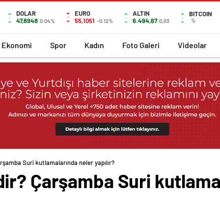
DOLAR
EURO
ALTIN
BITCOIN
47,6948
55,1051
6.494,67
%
0.04%
-0.12%
0,03
Ekonomi
Spor
Kadın
Foto Galeri
Videolar
şamba Suri kutlamalarında neler yapılır?
ir? Çarşamba Suri kutlama