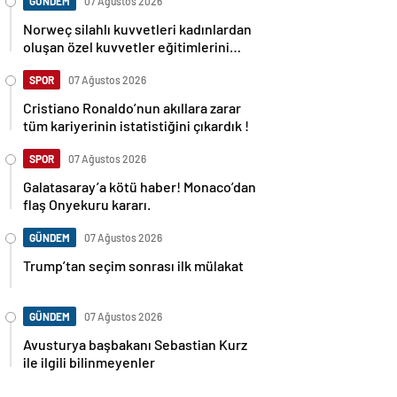
GÜNDEM
07 Ağustos 2026
Norweç silahlı kuvvetleri kadınlardan
oluşan özel kuvvetler eğitimlerini
başlattı.
SPOR
07 Ağustos 2026
Cristiano Ronaldo’nun akıllara zarar
tüm kariyerinin istatistiğini çıkardık !
SPOR
07 Ağustos 2026
Galatasaray’a kötü haber! Monaco’dan
flaş Onyekuru kararı.
GÜNDEM
07 Ağustos 2026
Trump’tan seçim sonrası ilk mülakat
GÜNDEM
07 Ağustos 2026
Avusturya başbakanı Sebastian Kurz
ile ilgili bilinmeyenler