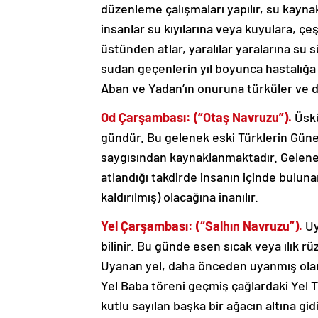
düzenleme çalışmaları yapılır, su kayn
insanlar su kıyılarına veya kuyulara, ç
üstünden atlar, yaralılar yaralarına su s
sudan geçenlerin yıl boyunca hastalığa 
Aban ve Yadan’ın onuruna türküler ve 
Od Çarşambası: (“Otaş Navruzu”).
Üskü
gündür. Bu gelenek eski Türklerin Güne
saygısından kaynaklanmaktadır. Gelenek
atlandığı takdirde insanın içinde buluna
kaldırılmış) olacağına inanılır.
Yel Çarşambası: (“Salhın Navruzu”).
Uy
bilinir. Bu günde esen sıcak veya ılık rü
Uyanan yel, daha önceden uyanmış olan 
Yel Baba töreni geçmiş çağlardaki Yel Tan
kutlu sayılan başka bir ağacın altına gid