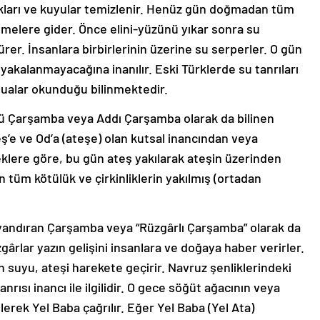
akları ve kuyular temizlenir. Henüz gün doğmadan tüm
eşmelere gider. Önce elini-yüzünü yıkar sonra su
ürer. İnsanlara birbirlerinin üzerine su serperler. O gün
yakalanmayacağına inanılır. Eski Türklerde su tanrıları
dualar okunduğu bilinmektedir.
 Çarşamba veya Addı Çarşamba olarak da bilinen
ş’e ve Od’a (ateşe) olan kutsal inancından veya
lere göre, bu gün ateş yakılarak ateşin üzerinden
n tüm kötülük ve çirkinliklerin yakılmış (ortadan
andıran Çarşamba veya “Rüzgârlı Çarşamba” olarak da
zgârlar yazın gelişini insanlara ve doğaya haber verirler.
suyu, ateşi harekete geçirir. Navruz şenliklerindeki
rısı inancı ile ilgilidir. O gece söğüt ağacının veya
ilerek Yel Baba çağrılır. Eğer Yel Baba (Yel Ata)