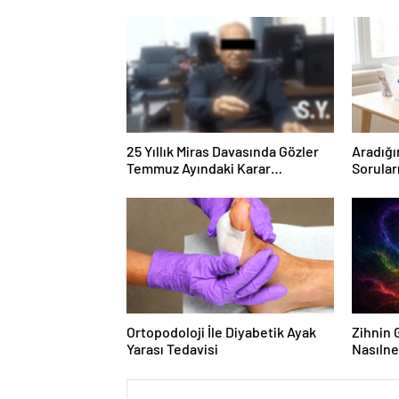
25 Yıllık Miras Davasında Gözler
Aradığı
Temmuz Ayındaki Karar
Sorular
Duruşmasına Çevrildi
Forumu
Ortopodoloji İle Diyabetik Ayak
Zihnin G
Yarası Tedavisi
Nasılne