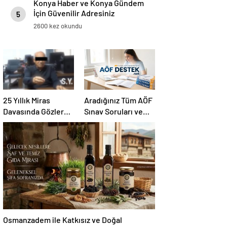
Konya Haber ve Konya Gündem
İçin Güvenilir Adresiniz
5
2600 kez okundu
25 Yıllık Miras
Aradığınız Tüm AÖF
Davasında Gözler
Sınav Soruları ve
Temmuz Ayındaki
Canlı Açıköğretim
Karar Duruşmasına
Forumu Burada
Çevrildi
Osmanzadem ile Katkısız ve Doğal