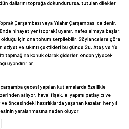
dün dallarını toprağa dokundurursa, tutulan dilekler
oprak Çarşambası veya Yılahır Çarşambası da denir.
de nihayet yer (toprak) uyanır, nefes almaya başlar.
 olduğu için ona tohum serpilebilir. Söylencelere göre
an eziyet ve sıkıntı çektikleri bu günde Su, Ateş ve Yel
tı tapınağına konuk olarak giderler, ondan yiyecek
ğı uyandırırlar.
on çarşamba gecesi yapılan kutlamalarda özellikle
erinden atlıyor, havai fişek, el yapımı patlayıcı ve
 ve öncesindeki hazırlıklarda yaşanan kazalar, her yıl
cesinin yaralanmasına neden oluyor.