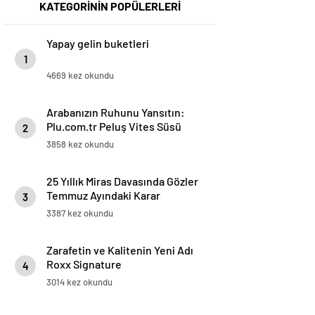
KATEGORİNİN POPÜLERLERİ
Yapay gelin buketleri
1
4669 kez okundu
Arabanızın Ruhunu Yansıtın:
Plu.com.tr Peluş Vites Süsü
2
Modelleri
3858 kez okundu
25 Yıllık Miras Davasında Gözler
Temmuz Ayındaki Karar
3
Duruşmasına Çevrildi
3387 kez okundu
Zarafetin ve Kalitenin Yeni Adı
Roxx Signature
4
3014 kez okundu