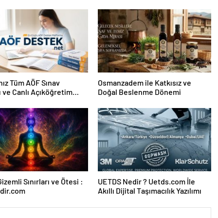
nız Tüm AÖF Sınav
Osmanzadem ile Katkısız ve
ı ve Canlı Açıköğretim
Doğal Beslenme Dönemi
 Burada
izemli Sınırları ve Ötesi :
UETDS Nedir ? Uetds.com İle
dir.com
Akıllı Dijital Taşımacılık Yazılımı