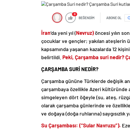
0
BEĞENDİM
ABONE OL
İran
‘da yeni yıl (
Nevruz)
öncesi yılın so
çocuklar ve gençler; yakılan ateşlerin 
kapsamında yaşanan kazalarda 12 kişinin
belirtildi.
Peki, Çarşamba suri nedir? Ç
ÇARŞAMBA SURİ NEDİR?
Çarşamba gününe Türklerde değişik an
çarşambaya özellikle Azeri kültüründe ay
simgeleyen dört öğeyle (su, ateş, rüzgâr
olarak çarşamba günlerinde ve özellikl
ve doğaya (doğa ruhlarına) saygısızlık y
Su Çarşambası: (“Sular Navruzu”).
Eze