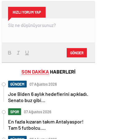
HIZLI YORUM YAP
GÖNDER
SON DAKİKA
HABERLERİ
GÜNDEM
07 Ağustos 2026
Joe Biden 6 aylık hedeflerini açıkladı.
Senato buz gibi…
SPOR
07 Ağustos 2026
En fazla kızaran takım Antalyaspor!
Tam 5 futbolcu….