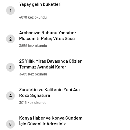
Yapay gelin buketleri
1
4670 kez okundu
Arabanızın Ruhunu Yansıtın:
Plu.com.tr Peluş Vites Süsü
2
Modelleri
3859 kez okundu
25 Yıllık Miras Davasında Gözler
Temmuz Ayındaki Karar
3
Duruşmasına Çevrildi
3489 kez okundu
Zarafetin ve Kalitenin Yeni Adı
Roxx Signature
4
3015 kez okundu
Konya Haber ve Konya Gündem
İçin Güvenilir Adresiniz
5