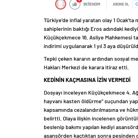
0
BEĞENDİM
ABONE OL
Türkiye’de infial yaratan olay 1 Ocak’ta
sahiplerinin baktığı Eros adındaki ked
Küçükçekmece 16. Asliye Mahkemesi tarafı
indirimi uygulanarak 1 yıl 3 aya düşürül
Tepki çeken kararın ardından sosyal m
Hakları Merkezi de karara itiraz etti.
KEDİNİN KAÇMASINA İZİN VERMEDİ
Dosyayı inceleyen Küçükçekmece 4. Ağır
hayvanı kasten öldürme” suçundan yap
kapsamında cezalandırılmasına ve hükmü
belirtti. Olaya ilişkin incelenen görünt
beslenip bakımı yapılan kediyi asansör
asansörden kaçtıktan sonra peşinden gid