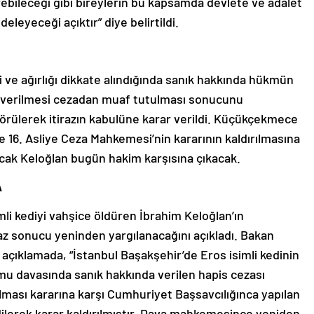
direbileceği gibi bireylerin bu kapsamda devlete ve adalet
leyeceği açıktır” diye belirtildi.
i ve ağırlığı dikkate alındığında sanık hakkında hükmün
ar verilmesi cezadan muaf tutulması sonucunu
örülerek itirazın kabulüne karar verildi. Küçükçekmece
16. Asliye Ceza Mahkemesi’nin kararının kaldırılmasına
cak Keloğlan bugün hakim karşısına çıkacak.
A
mli kediyi vahşice öldüren İbrahim Keloğlan’ın
az sonucu yeninden yargılanacağını açıkladı. Bakan
açıklamada, “İstanbul Başakşehir’de Eros isimli kedinin
mu davasında sanık hakkında verilen hapis cezası
ması kararına karşı Cumhuriyet Başsavcılığınca yapılan
ilerek karar kaldırılmıştır. Dava mahkemesince yeniden