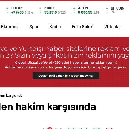
DOLAR
EURO
ALTIN
BITCOIN
47,7436
55,2510
6.660,55
%
0.18%
0.32%
2,59
Ekonomi
Spor
Kadın
Foto Galeri
Videolar
akim karşısında
iden hakim karşısında