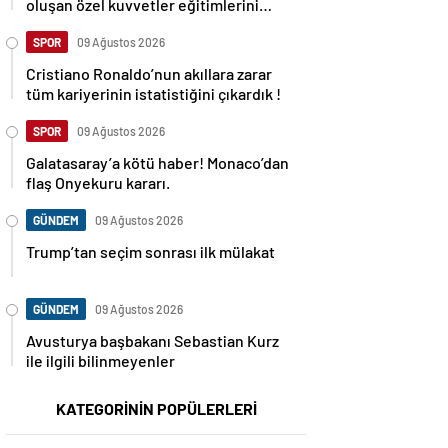
oluşan özel kuvvetler eğitimlerini
başlattı.
SPOR
09 Ağustos 2026
Cristiano Ronaldo’nun akıllara zarar
tüm kariyerinin istatistiğini çıkardık !
SPOR
09 Ağustos 2026
Galatasaray’a kötü haber! Monaco’dan
flaş Onyekuru kararı.
GÜNDEM
09 Ağustos 2026
Trump’tan seçim sonrası ilk mülakat
GÜNDEM
09 Ağustos 2026
Avusturya başbakanı Sebastian Kurz
ile ilgili bilinmeyenler
KATEGORİNİN POPÜLERLERİ