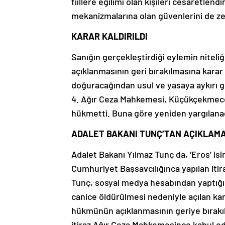
fiillere eğilimi olan kişileri cesaretlen
mekanizmalarına olan güvenlerini de zede
KARAR KALDIRILDI
Sanığın gerçekleştirdiği eylemin niteliğ
açıklanmasının geri bırakılmasına kar
doğuracağından usul ve yasaya aykırı g
4. Ağır Ceza Mahkemesi, Küçükçekmece 
hükmetti. Buna göre yeniden yargılana
ADALET BAKANI TUNÇ’TAN AÇIKLAM
Adalet Bakanı Yılmaz Tunç da, ‘Eros’ isi
Cumhuriyet Başsavcılığınca yapılan itir
Tunç, sosyal medya hesabından yaptığı 
canice öldürülmesi nedeniyle açılan ka
hükmünün açıklanmasının geriye bırakıl
itiraz Ağır Ceza Mahkemesince kabul ed