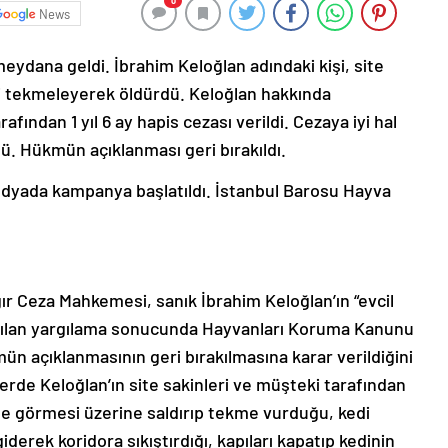
0
News
 meydana geldi. İbrahim Keloğlan adındaki kişi, site
iyi tekmeleyerek öldürdü. Keloğlan hakkında
ndan 1 yıl 6 ay hapis cezası verildi. Cezaya iyi hal
dü. Hükmün açıklanması geri bırakıldı.
edyada kampanya başlatıldı. İstanbul Barosu Hayva
 Ceza Mahkemesi, sanık İbrahim Keloğlan’ın “evcil
ılan yargılama sonucunda Hayvanları Koruma Kanunu
n açıklanmasının geri bırakılmasına karar verildiğini
ülerde Keloğlan’ın site sakinleri ve müşteki tarafından
de görmesi üzerine saldırıp tekme vurduğu, kedi
erek koridora sıkıştırdığı, kapıları kapatıp kedinin