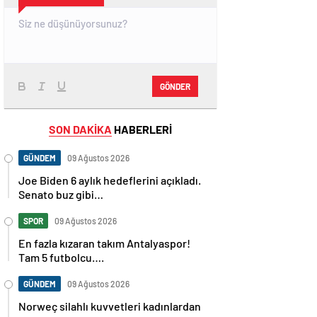
GÖNDER
SON DAKİKA
HABERLERİ
GÜNDEM
09 Ağustos 2026
Joe Biden 6 aylık hedeflerini açıkladı.
Senato buz gibi…
SPOR
09 Ağustos 2026
En fazla kızaran takım Antalyaspor!
Tam 5 futbolcu….
GÜNDEM
09 Ağustos 2026
Norweç silahlı kuvvetleri kadınlardan