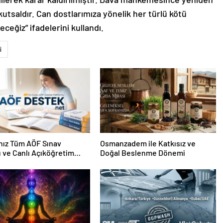
kutsaldır. Can dostlarımıza yönelik her türlü kötü
eğiz” ifadelerini kullandı.
i
nız Tüm AÖF Sınav
Osmanzadem ile Katkısız ve
ı ve Canlı Açıköğretim
Doğal Beslenme Dönemi
 Burada