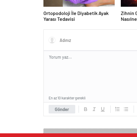
Ortopodoloji İle Diyabetik Ayak
Zihnin G
Yarası Tedavisi
Nasılne
En az 10 karakter gerekli
Gönder