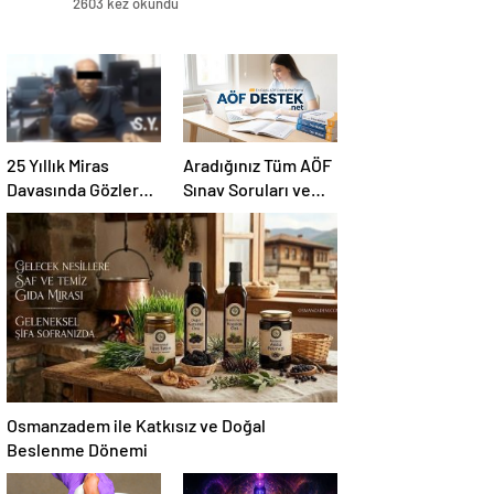
2603 kez okundu
25 Yıllık Miras
Aradığınız Tüm AÖF
Davasında Gözler
Sınav Soruları ve
Temmuz Ayındaki
Canlı Açıköğretim
Karar Duruşmasına
Forumu Burada
Çevrildi
Osmanzadem ile Katkısız ve Doğal
Beslenme Dönemi