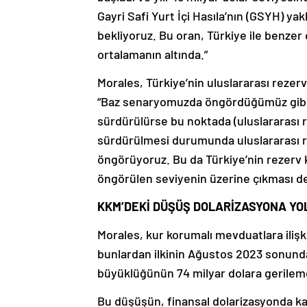
Gayri Safi Yurt İçi Hasıla’nın (GSYH) ya
bekliyoruz. Bu oran, Türkiye ile benzer
ortalamanın altında.”
Morales, Türkiye’nin uluslararası rezer
“Baz senaryomuzda öngördüğümüz gibi e
sürdürülürse bu noktada (uluslararası r
sürdürülmesi durumunda uluslararası r
öngörüyoruz. Bu da Türkiye’nin rezerv k
öngörülen seviyenin üzerine çıkması dem
KKM’DEKİ DÜŞÜŞ DOLARİZASYONA YO
Morales, kur korumalı mevduatlara ilişk
bunlardan ilkinin Ağustos 2023 sonunda
büyüklüğünün 74 milyar dolara gerilem
Bu düşüşün, finansal dolarizasyonda k