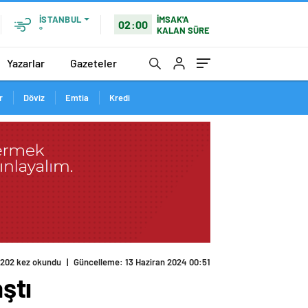
İMSAK'A
İSTANBUL
02:00
KALAN SÜRE
°
Yazarlar
Gazeteler
r
Döviz
Emtia
Kredi
202 kez okundu
|
Güncelleme: 13 Haziran 2024 00:51
ştı