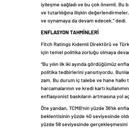
iyileşme sağladı ve bu çok önemli. Bu ba
ve tutarlılığına ilişkin değerlendirmeler
ve oynamaya da devam edecek.” dedi.
ENFLASYON TAHMİNLERİ
Fitch Ratings Kıdemli Direktörü ve Tür
için temel politika zorluğu olmaya devam
“Bu yılın ilk iki ayında gördüğümüz enf
politika tedbirlerini yansıtıyordu. Bunla
zam. Bu durum iç talebe ve hane halkı 
harcamalarının ve kredi kartı kullanımının
enflasyonist baskıların artmasına yol aç
Öte yandan, TCMB’nin yüzde 36’lık enfl
beklentisinin yüzde 40 seviyesinde old
yüzde 58 seviyesinde gerçekleşmesini 