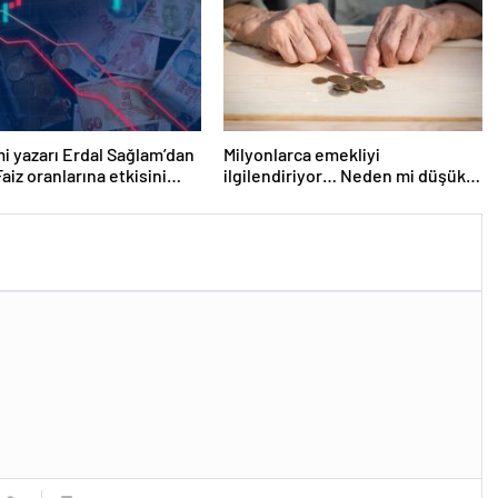
 yazarı Erdal Sağlam’dan
Milyonlarca emekliyi
Faiz oranlarına etkisini
ilgilendiriyor… Neden mi düşük
n itibaren göreceğiz’
maaş alıyorsunuz? Uzmanlar
anlattı