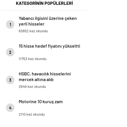
KATEGORİNİN POPÜLERLERİ
Yabancı ilgisini üzerine çeken
yerli hisseler
1
63852 kez okundu
15 hisse hedef fiyatını yükseltti
2
11753 kez okundu
HSBC, havacılık hisselerini
mercek altına aldı
3
2649 kez okundu
Motorine 10 kuruş zam
4
2110 kez okundu