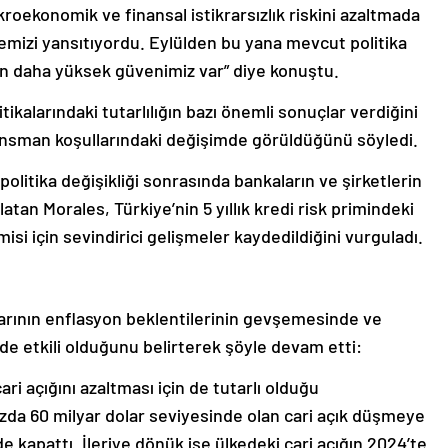
roekonomik ve finansal istikrarsızlık riskini azaltmada
mizi yansıtıyordu. Eylülden bu yana mevcut politika
kin daha yüksek güvenimiz var” diye konuştu.
kalarındaki tutarlılığın bazı önemli sonuçlar verdiğini
inansman koşullarındaki değişimde görüldüğünü söyledi.
olitika değişikliği sonrasında bankaların ve şirketlerin
atan Morales, Türkiye’nin 5 yıllık kredi risk primindeki
si için sevindirici gelişmeler kaydedildiğini vurguladı.
larının enflasyon beklentilerinin gevşemesinde ve
 etkili olduğunu belirterek şöyle devam etti:
cari açığını azaltması için de tutarlı olduğu
azda 60 milyar dolar seviyesinde olan cari açık düşmeye
de kapattı. İleriye dönük ise ülkedeki cari açığın 2024’te