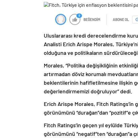
0
BEĞENDİM
ABONE OL
Uluslararası kredi derecelendirme kuru
Analisti Erich Arispe Morales, Türkiye’
olduğuna ve politikaların sürdürüleceğin
Morales, “Politika değişikliğinin etkinli
artırmadan döviz korumalı mevduatların
beklentilerinin hafifletilmesine ilişkin
değerlendirmemizi doğruluyor” dedi.
Erich Arispe Morales, Fitch Ratings’in 
görünümünü “durağan”dan “pozitif”e çık
Fitch Ratings’in geçen yıl eylülde Türkiy
görünümünü “negatif”ten “durağan”a çıka