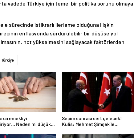
 orta vadede Türkiye için temel bir politika sorunu olmaya
le sürecinde istikrarlı ilerleme olduğuna ilişkin
ecinin enflasyonda sürdürülebilir bir düşüşe yol
ulmasının, not yükselmesini sağlayacak faktörlerden
Türkiye
arca emekliyi
Seçim sonrası sert gelecek!
diriyor… Neden mi düşük
Kulis: Mehmet Şimşek’le
lıyorsunuz? Uzmanlar
Erdoğan’ın ‘yoksulları öldürdün’
tartışması