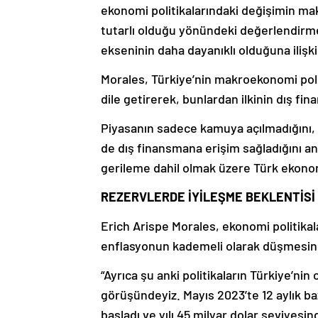
ekonomi politikalarındaki değişimin mak
tutarlı olduğu yönündeki değerlendirme
ekseninin daha dayanıklı olduğuna iliş
Morales, Türkiye’nin makroekonomi politi
dile getirerek, bunlardan ilkinin dış f
Piyasanın sadece kamuya açılmadığını, p
de dış finansmana erişim sağladığını anl
gerileme dahil olmak üzere Türk ekonomi
REZERVLERDE İYİLEŞME BEKLENTİSİ
Erich Arispe Morales, ekonomi politika
enflasyonun kademeli olarak düşmesinde
“Ayrıca şu anki politikaların Türkiye’nin 
görüşündeyiz. Mayıs 2023’te 12 aylık b
başladı ve yılı 45 milyar dolar seviyesin