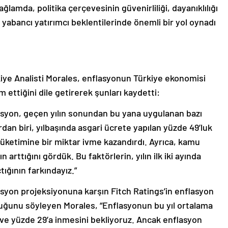
ğlamda, politika çerçevesinin güvenirliliği, dayanıklılığı
, yabancı yatırımcı beklentilerinde önemli bir yol oynadı
kiye Analisti Morales, enflasyonun Türkiye ekonomisi
 ettiğini dile getirerek şunları kaydetti:
lasyon, geçen yılın sonundan bu yana uygulanan bazı
rdan biri, yılbaşında asgari ücrete yapılan yüzde 49’luk
tüketimine bir miktar ivme kazandırdı. Ayrıca, kamu
 arttığını gördük. Bu faktörlerin, yılın ilk iki ayında
tığının farkındayız.”
asyon projeksiyonuna karşın Fitch Ratings’in enflasyon
uğunu söyleyen Morales, “Enflasyonun bu yıl ortalama
ve yüzde 29’a inmesini bekliyoruz. Ancak enflasyon