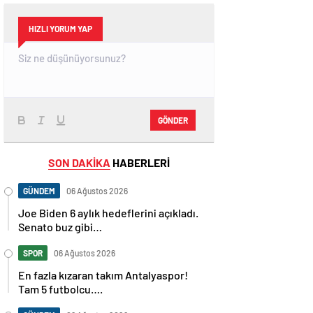
HIZLI YORUM YAP
GÖNDER
SON DAKİKA
HABERLERİ
GÜNDEM
06 Ağustos 2026
Joe Biden 6 aylık hedeflerini açıkladı.
Senato buz gibi…
SPOR
06 Ağustos 2026
En fazla kızaran takım Antalyaspor!
Tam 5 futbolcu….