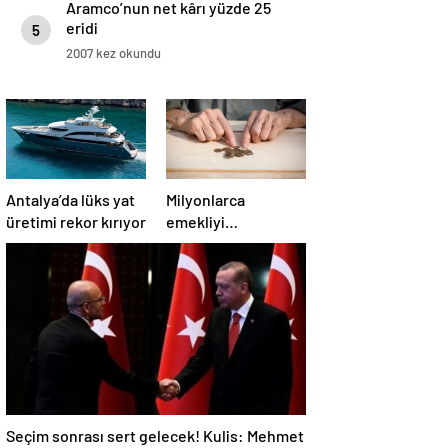
Aramco’nun net kârı yüzde 25
eridi
5
2007 kez okundu
Antalya’da lüks yat
Milyonlarca
üretimi rekor kırıyor
emekliyi
ilgilendiriyor…
Neden mi düşük
maaş alıyorsunuz?
Uzmanlar anlattı
Seçim sonrası sert gelecek! Kulis: Mehmet