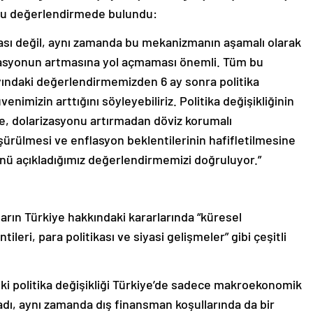
şu değerlendirmede bulundu:
ası değil, aynı zamanda bu mekanizmanın aşamalı olarak
izasyonun artmasına yol açmaması önemli. Tüm bu
ayındaki değerlendirmemizden 6 ay sonra politika
enimizin arttığını söyleyebiliriz. Politika değişikliğinin
şme, dolarizasyonu artırmadan döviz korumalı
üşürülmesi ve enflasyon beklentilerinin hafifletilmesine
ünü açıkladığımız değerlendirmemizi doğruluyor.”
ların Türkiye hakkındaki kararlarında “küresel
eri, para politikası ve siyasi gelişmeler” gibi çeşitli
r ki politika değişikliği Türkiye’de sadece makroekonomik
madı, aynı zamanda dış finansman koşullarında da bir