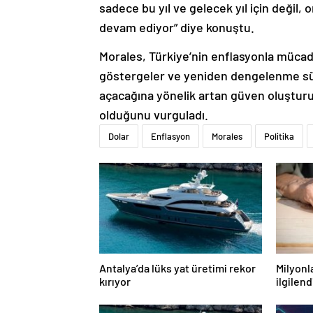
sadece bu yıl ve gelecek yıl için değil,
devam ediyor” diye konuştu.
Morales, Türkiye’nin enflasyonla mücade
göstergeler ve yeniden dengelenme sür
açacağına yönelik artan güven oluştur
olduğunu vurguladı.
Dolar
Enflasyon
Morales
Politika
Antalya’da lüks yat üretimi rekor
Milyonl
kırıyor
ilgilen
maaş a
anlattı