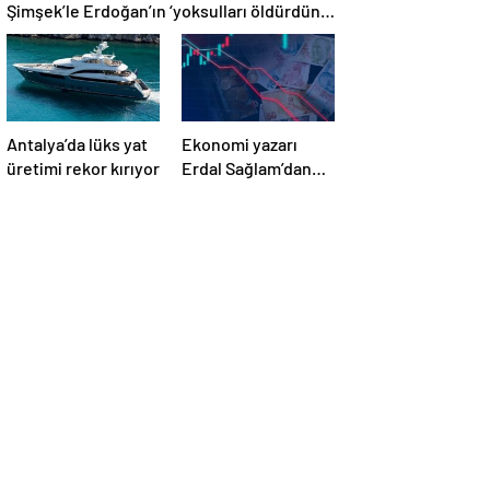
Şimşek’le Erdoğan’ın ‘yoksulları öldürdün’
tartışması
Antalya’da lüks yat
Ekonomi yazarı
üretimi rekor kırıyor
Erdal Sağlam’dan
uyarı: ‘Faiz
oranlarına etkisini
yarından itibaren
göreceğiz’