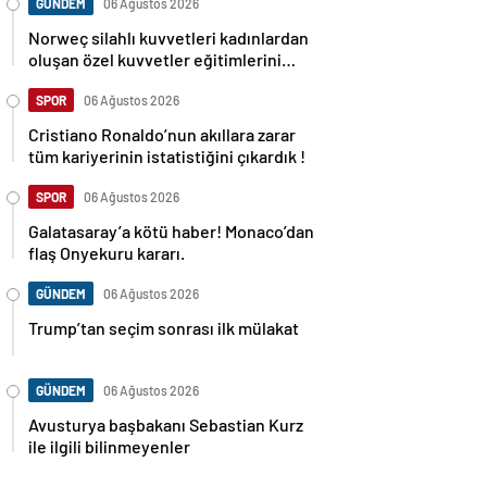
GÜNDEM
06 Ağustos 2026
Norweç silahlı kuvvetleri kadınlardan
oluşan özel kuvvetler eğitimlerini
başlattı.
SPOR
06 Ağustos 2026
Cristiano Ronaldo’nun akıllara zarar
tüm kariyerinin istatistiğini çıkardık !
SPOR
06 Ağustos 2026
Galatasaray’a kötü haber! Monaco’dan
flaş Onyekuru kararı.
GÜNDEM
06 Ağustos 2026
Trump’tan seçim sonrası ilk mülakat
GÜNDEM
06 Ağustos 2026
Avusturya başbakanı Sebastian Kurz
ile ilgili bilinmeyenler