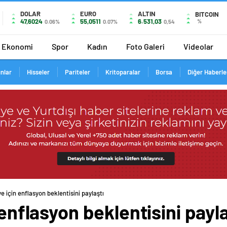
DOLAR
EURO
ALTIN
BITCOIN
47,6024
55,0511
6.531,03
%
0.06%
0.07%
0,54
Ekonomi
Spor
Kadın
Foto Galeri
Videolar
ınlar
Hisseler
Pariteler
Kritoparalar
Borsa
Diğer Haberle
ye için enflasyon beklentisini paylaştı
 enflasyon beklentisini payla